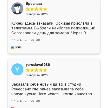
я хотела.
Ярослава
3 августа 2026
Кухню здесь заказали. Эскизы прислали в
телеграмм. Выбрали наиболее подходящий.
Согласовали день для замера. Через 3
недели кухня была уже готова. Остались
Читать полностью
довольны работой. Спасибо Ренессанс
мебель за качественную работу!
yaroslava1986
3 августа 2026
Заказала себе новый шкаф в студии
Ренессанс где ранее заказывала себе
новую кухню.Чего искать, когда качеством
вполне довольна. Служит кухня уже почти
Читать полностью
два года, нареканий нет.