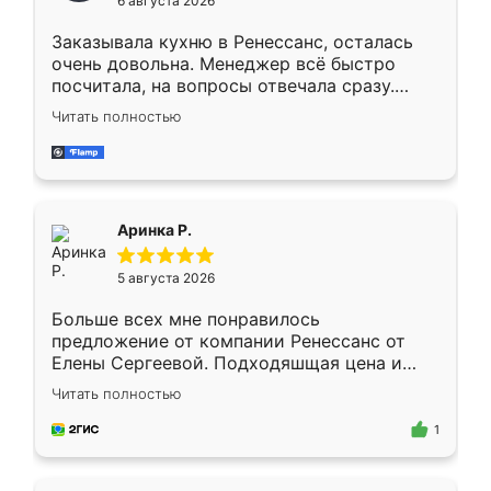
6 августа 2026
мебели буду заказывать только здесь.
Заказывала кухню в Ренессанс, осталась
очень довольна. Менеджер всё быстро
посчитала, на вопросы отвечала сразу.
Замерщик приехал в субботу, подошёл к
Читать полностью
делу со всей ответственностью. Собрали
за день, ребята работали аккуратно, даже
пыли почти не было. Качество отличное,
ящики ходят плавно, ничего не скрипит.
Всё подошло как влитое.
Аринка Р.
5 августа 2026
Больше всех мне понравилось
предложение от компании Ренессанс от
Елены Сергеевой. Подходяшщая цена и
короткие сроки изготовления. Приехавший
Читать полностью
для замера сотрудник Владислав
предложил по моему эскизу самый
1
подходящий вариант шкафа. Немного его
видоизменил, получилось даже лучше, чем