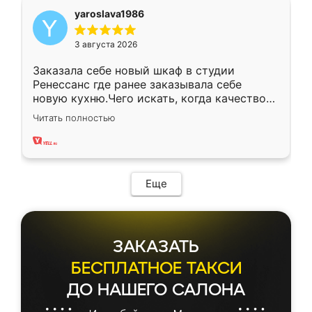
yaroslava1986
3 августа 2026
Заказала себе новый шкаф в студии
Ренессанс где ранее заказывала себе
новую кухню.Чего искать, когда качеством
вполне довольна. Служит кухня уже почти
Читать полностью
два года, нареканий нет.
Еще
ЗАКАЗАТЬ
БЕСПЛАТНОЕ ТАКСИ
ДО НАШЕГО САЛОНА