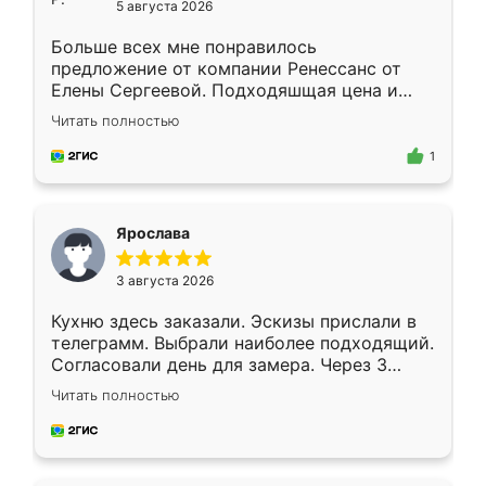
5 августа 2026
Больше всех мне понравилось
предложение от компании Ренессанс от
Елены Сергеевой. Подходяшщая цена и
короткие сроки изготовления. Приехавший
Читать полностью
для замера сотрудник Владислав
предложил по моему эскизу самый
1
подходящий вариант шкафа. Немного его
видоизменил, получилось даже лучше, чем
я хотела.
Ярослава
3 августа 2026
Кухню здесь заказали. Эскизы прислали в
телеграмм. Выбрали наиболее подходящий.
Согласовали день для замера. Через 3
недели кухня была уже готова. Остались
Читать полностью
довольны работой. Спасибо Ренессанс
мебель за качественную работу!