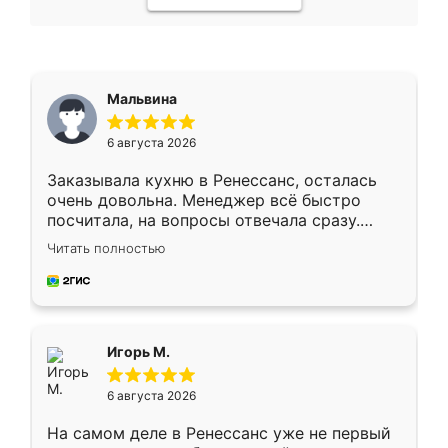
Мальвина
6 августа 2026
Заказывала кухню в Ренессанс, осталась
очень довольна. Менеджер всё быстро
посчитала, на вопросы отвечала сразу.
Замерщик приехал в субботу, подошёл к
Читать полностью
делу со всей ответственностью. Собрали
за день, ребята работали аккуратно, даже
пыли почти не было. Качество отличное,
ящики ходят плавно, ничего не скрипит.
Всё подошло как влитое.
Игорь М.
6 августа 2026
На самом деле в Ренессанс уже не первый