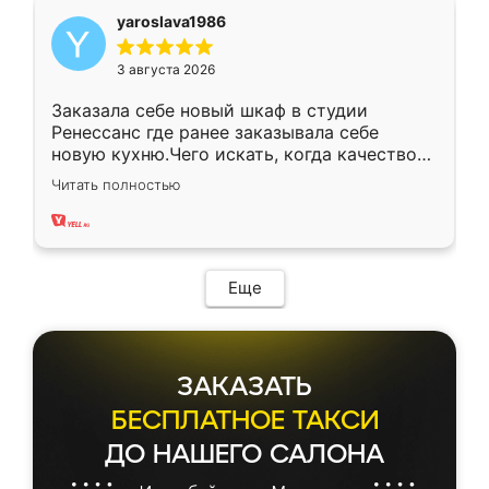
yaroslava1986
3 августа 2026
Заказала себе новый шкаф в студии
Ренессанс где ранее заказывала себе
новую кухню.Чего искать, когда качеством
вполне довольна. Служит кухня уже почти
Читать полностью
два года, нареканий нет.
Еще
ЗАКАЗАТЬ
БЕСПЛАТНОЕ ТАКСИ
ДО НАШЕГО САЛОНА