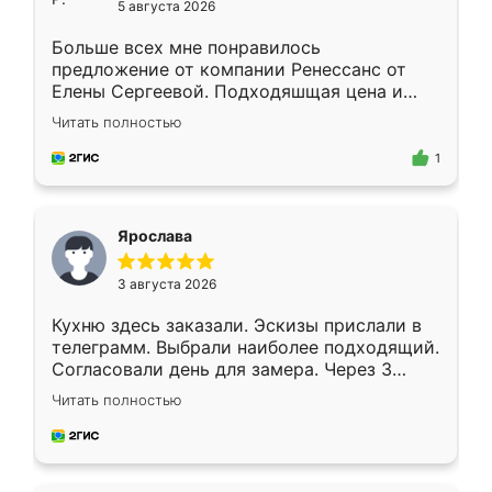
5 августа 2026
Больше всех мне понравилось
предложение от компании Ренессанс от
Елены Сергеевой. Подходяшщая цена и
короткие сроки изготовления. Приехавший
Читать полностью
для замера сотрудник Владислав
предложил по моему эскизу самый
1
подходящий вариант шкафа. Немного его
видоизменил, получилось даже лучше, чем
я хотела.
Ярослава
3 августа 2026
Кухню здесь заказали. Эскизы прислали в
телеграмм. Выбрали наиболее подходящий.
Согласовали день для замера. Через 3
недели кухня была уже готова. Остались
Читать полностью
довольны работой. Спасибо Ренессанс
мебель за качественную работу!