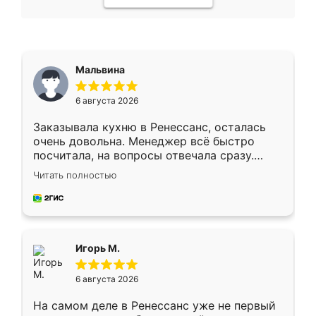
Мальвина
6 августа 2026
Заказывала кухню в Ренессанс, осталась
очень довольна. Менеджер всё быстро
посчитала, на вопросы отвечала сразу.
Замерщик приехал в субботу, подошёл к
Читать полностью
делу со всей ответственностью. Собрали
за день, ребята работали аккуратно, даже
пыли почти не было. Качество отличное,
ящики ходят плавно, ничего не скрипит.
Всё подошло как влитое.
Игорь М.
6 августа 2026
На самом деле в Ренессанс уже не первый