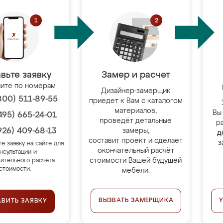
вьте заявку
Замер и расчет
ите по номерам
Дизайнер-замерщик
800) 511-89-55
приедет к Вам с каталогом
материалов,
Вы
495) 665-24-01
проведёт детальные
р
926) 409-68-13
замеры,
д
составит проект и сделает
з
те заявку на сайте для
окончательный расчёт
нсультации и
стоимости Вашей будущей
ительного расчёта
стоимости.
мебели.
ВЫЗВАТЬ ЗАМЕРЩИКА
АВИТЬ ЗАЯВКУ