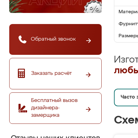
Матери
Фурнит
Размер
Обратный звонок
Изго
любы
Заказать расчёт
Часто 
Бесплатный вызов
дизайнера-
замерщика
Схе