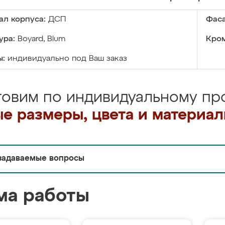
ал корпуса:
ДСП
Фаса
ура:
Boyard, Blum
Кром
ы:
индивидуально под Ваш заказ
товим по индивидуальному про
е размеры, цвета и материа
задаваемые вопросы
ма работы