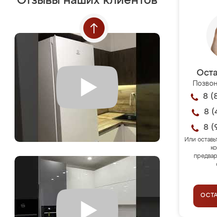
Отзывы наших клиентов
Оста
Позвон
8 (
8 (
8 (
Или оставь
ко
предвар
ОСТ