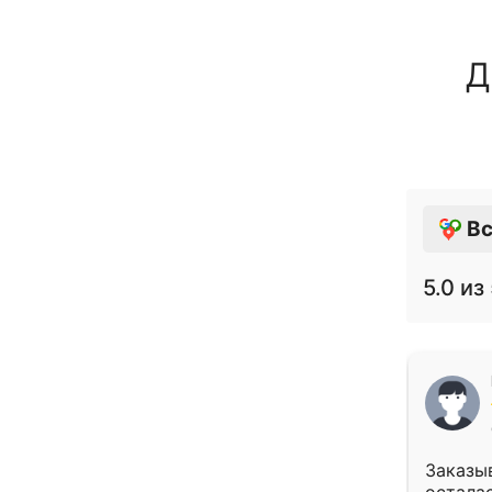
Д
Вс
5.0
из 
Заказыв