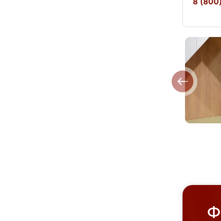
8 (800)
Ф