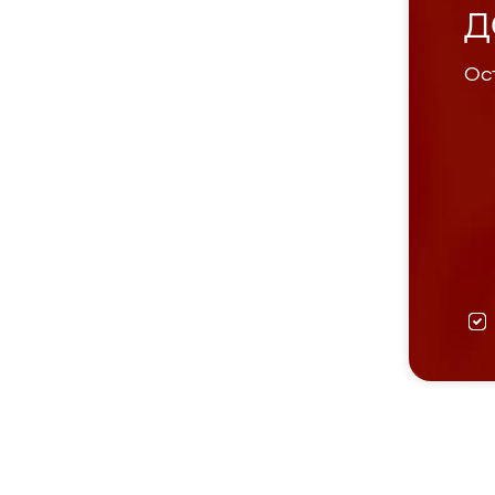
Д
Ост