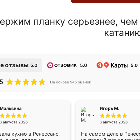
ержим планку серьезнее, чем
катани
е отзывы
5.0
5.0
5.0
5
На основе
945
оценок
Мальвина
Игорь М.
6 августа 2026
6 августа 2026
ала кухню в Ренессанс,
На самом деле в Ренес