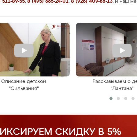
 511-89-55
,
8 (495) 665-24-01
,
8 (926) 409-68-13
, и наш м
Описание детской
Рассказываем о д
"Сильвания"
"Лантана"
ИКСИРУЕМ СКИДКУ В 5%