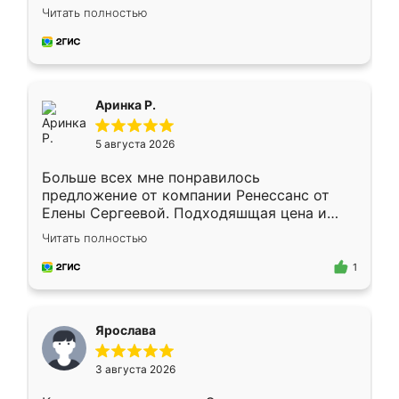
Замерщик приехал в субботу, подошёл к
Читать полностью
делу со всей ответственностью. Собрали
за день, ребята работали аккуратно, даже
пыли почти не было. Качество отличное,
ящики ходят плавно, ничего не скрипит.
Всё подошло как влитое.
Аринка Р.
5 августа 2026
Больше всех мне понравилось
предложение от компании Ренессанс от
Елены Сергеевой. Подходяшщая цена и
короткие сроки изготовления. Приехавший
Читать полностью
для замера сотрудник Владислав
предложил по моему эскизу самый
1
подходящий вариант шкафа. Немного его
видоизменил, получилось даже лучше, чем
я хотела.
Ярослава
3 августа 2026