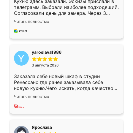
Кухню здесь заказали. Эскизы прислали в
телеграмм. Выбрали наиболее подходящий.
Согласовали день для замера. Через 3
недели кухня была уже готова. Остались
Читать полностью
довольны работой. Спасибо Ренессанс
мебель за качественную работу!
yaroslava1986
3 августа 2026
Заказала себе новый шкаф в студии
Ренессанс где ранее заказывала себе
новую кухню.Чего искать, когда качеством
вполне довольна. Служит кухня уже почти
Читать полностью
два года, нареканий нет.
Ярослава