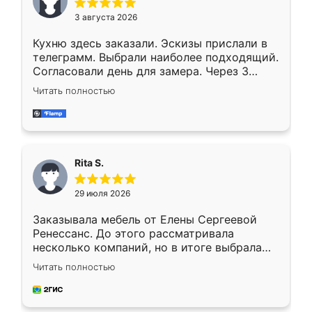
3 августа 2026
Кухню здесь заказали. Эскизы прислали в
телеграмм. Выбрали наиболее подходящий.
Согласовали день для замера. Через 3
недели кухня была уже готова. Остались
Читать полностью
довольны работой. Спасибо Ренессанс
мебель за качественную работу!
Rita S.
29 июля 2026
Заказывала мебель от Елены Сергеевой
Ренессанс. До этого рассматривала
несколько компаний, но в итоге выбрала
эту. Сначала обговорили условия, потом
Читать полностью
приехал замерщик, всё спокойно объяснил
и снял размеры. Изготовили в срок, с
доставкой тоже никаких проблем не