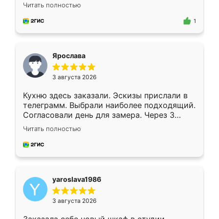
короткие сроки изготовления. Приехавший
Читать полностью
для замера сотрудник Владислав
предложил по моему эскизу самый
1
подходящий вариант шкафа. Немного его
видоизменил, получилось даже лучше, чем
я хотела.
Ярослава
3 августа 2026
Кухню здесь заказали. Эскизы прислали в
телеграмм. Выбрали наиболее подходящий.
Согласовали день для замера. Через 3
недели кухня была уже готова. Остались
Читать полностью
довольны работой. Спасибо Ренессанс
мебель за качественную работу!
yaroslava1986
3 августа 2026