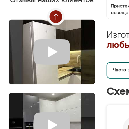
Отзывы наших клиентов
Пристен
освеще
Изго
любы
Часто 
Схе