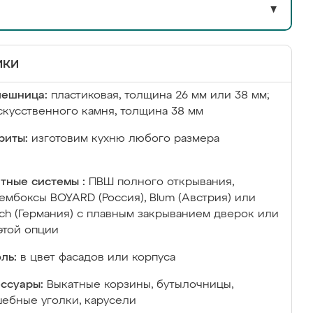
▼
ики
лешница:
пластиковая, толщина 26 мм или 38 мм;
скусственного камня, толщина 38 мм
риты:
изготовим кухню любого размера
тные системы :
ПВШ полного открывания,
ембоксы BOYARD (Россия), Blum (Австрия) или
ich (Германия) с плавным закрыванием дверок или
этой опции
ль:
в цвет фасадов или корпуса
ссуары:
Выкатные корзины, бутылочницы,
ебные уголки, карусели