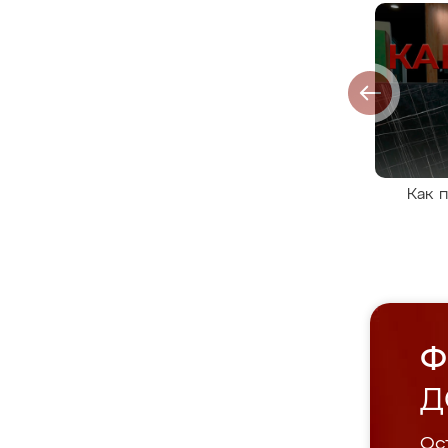
Как 
Ф
Д
Ост