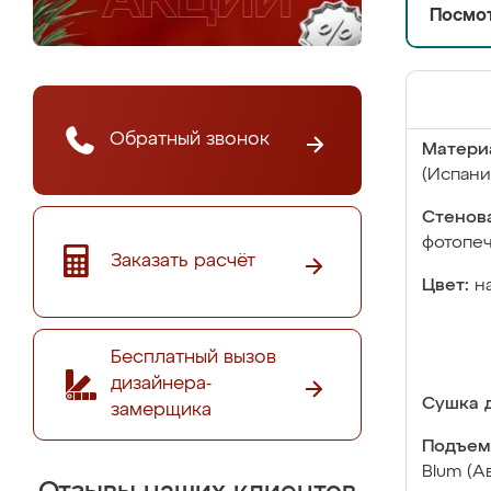
Посмот
Обратный звонок
Матери
(Испани
Стенова
фотопе
Заказать расчёт
Цвет:
н
Бесплатный вызов
дизайнера-
Сушка д
замерщика
Подъем
Blum (А