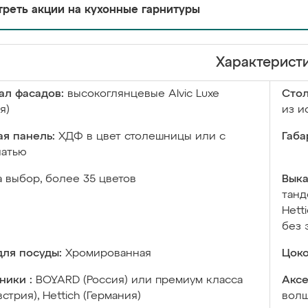
реть акции на кухонные гарнитуры
Характерист
ал фасадов:
высокоглянцевые Аlvic Luxe
Сто
я)
из и
я панель:
ХДФ в цвет столешницы или с
Габа
чатью
а выбор, более 35 цветов
Выка
танд
Hett
без 
ля посуды:
Хромированная
Цоко
ники :
BOYARD (Россия) или премиум класса
Аксе
встрия), Hettich (Германия)
волш