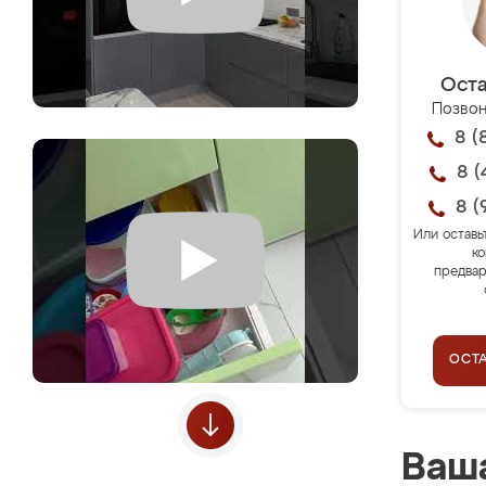
Оста
Позвон
8 (
8 (
8 (
Или оставь
ко
предвар
ОСТ
Ваша