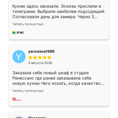
Кухню здесь заказали. Эскизы прислали в
телеграмм. Выбрали наиболее подходящий.
Согласовали день для замера. Через 3
недели кухня была уже готова. Остались
Читать полностью
довольны работой. Спасибо Ренессанс
мебель за качественную работу!
yaroslava1986
3 августа 2026
Заказала себе новый шкаф в студии
Ренессанс где ранее заказывала себе
новую кухню.Чего искать, когда качеством
вполне довольна. Служит кухня уже почти
Читать полностью
два года, нареканий нет.
Ярослава