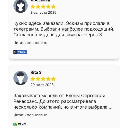
3 августа 2026
Кухню здесь заказали. Эскизы прислали в
телеграмм. Выбрали наиболее подходящий.
Согласовали день для замера. Через 3
недели кухня была уже готова. Остались
Читать полностью
довольны работой. Спасибо Ренессанс
мебель за качественную работу!
Rita S.
29 июля 2026
Заказывала мебель от Елены Сергеевой
Ренессанс. До этого рассматривала
несколько компаний, но в итоге выбрала
эту. Сначала обговорили условия, потом
Читать полностью
приехал замерщик, всё спокойно объяснил
и снял размеры. Изготовили в срок, с