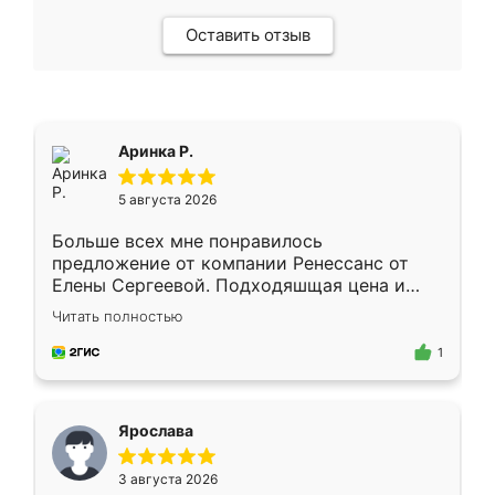
Оставить отзыв
Аринка Р.
5 августа 2026
Больше всех мне понравилось
предложение от компании Ренессанс от
Елены Сергеевой. Подходяшщая цена и
короткие сроки изготовления. Приехавший
Читать полностью
для замера сотрудник Владислав
предложил по моему эскизу самый
1
подходящий вариант шкафа. Немного его
видоизменил, получилось даже лучше, чем
я хотела.
Ярослава
3 августа 2026