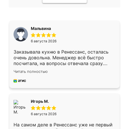
Мальвина
6 августа 2026
Заказывала кухню в Ренессанс, осталась
очень довольна. Менеджер всё быстро
посчитала, на вопросы отвечала сразу.
Замерщик приехал в субботу, подошёл к
Читать полностью
делу со всей ответственностью. Собрали
за день, ребята работали аккуратно, даже
пыли почти не было. Качество отличное,
ящики ходят плавно, ничего не скрипит.
Всё подошло как влитое.
Игорь М.
6 августа 2026
На самом деле в Ренессанс уже не первый