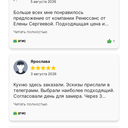
5 августа 2026
Больше всех мне понравилось
предложение от компании Ренессанс от
Елены Сергеевой. Подходяшщая цена и
короткие сроки изготовления. Приехавший
Читать полностью
для замера сотрудник Владислав
предложил по моему эскизу самый
1
подходящий вариант шкафа. Немного его
видоизменил, получилось даже лучше, чем
я хотела.
Ярослава
3 августа 2026
Кухню здесь заказали. Эскизы прислали в
телеграмм. Выбрали наиболее подходящий.
Согласовали день для замера. Через 3
недели кухня была уже готова. Остались
Читать полностью
довольны работой. Спасибо Ренессанс
мебель за качественную работу!