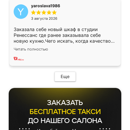
yaroslava1986
3 августа 2026
Заказала себе новый шкаф в студии
Ренессанс где ранее заказывала себе
новую кухню.Чего искать, когда качеством
вполне довольна. Служит кухня уже почти
Читать полностью
два года, нареканий нет.
Еще
ЗАКАЗАТЬ
БЕСПЛАТНОЕ ТАКСИ
ДО НАШЕГО САЛОНА