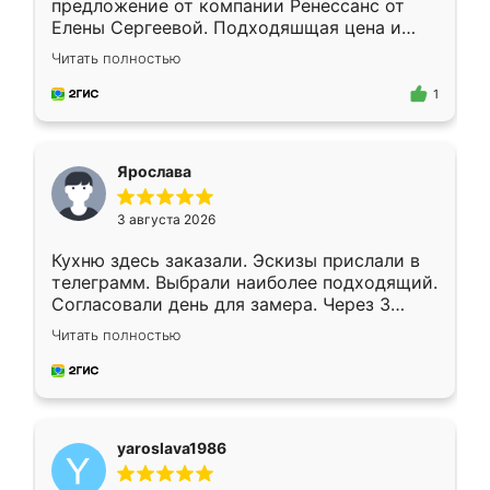
предложение от компании Ренессанс от
Елены Сергеевой. Подходяшщая цена и
короткие сроки изготовления. Приехавший
Читать полностью
для замера сотрудник Владислав
предложил по моему эскизу самый
1
подходящий вариант шкафа. Немного его
видоизменил, получилось даже лучше, чем
я хотела.
Ярослава
3 августа 2026
Кухню здесь заказали. Эскизы прислали в
телеграмм. Выбрали наиболее подходящий.
Согласовали день для замера. Через 3
недели кухня была уже готова. Остались
Читать полностью
довольны работой. Спасибо Ренессанс
мебель за качественную работу!
yaroslava1986