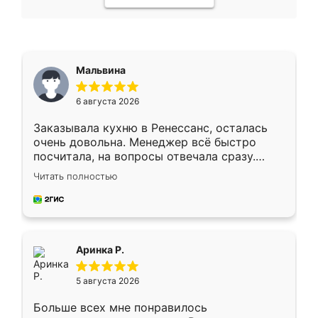
Мальвина
6 августа 2026
Заказывала кухню в Ренессанс, осталась
очень довольна. Менеджер всё быстро
посчитала, на вопросы отвечала сразу.
Замерщик приехал в субботу, подошёл к
Читать полностью
делу со всей ответственностью. Собрали
за день, ребята работали аккуратно, даже
пыли почти не было. Качество отличное,
ящики ходят плавно, ничего не скрипит.
Всё подошло как влитое.
Аринка Р.
5 августа 2026
Больше всех мне понравилось