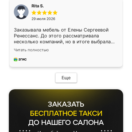
Rita S.
29 июля 2026
Заказывала мебель от Елены Сергеевой
Ренессанс. До этого рассматривала
несколько компаний, но в итоге выбрала
эту. Сначала обговорили условия, потом
Читать полностью
приехал замерщик, всё спокойно объяснил
и снял размеры. Изготовили в срок, с
доставкой тоже никаких проблем не
возникло. Сборку выполнили аккуратно,
мебель сразу встала на свое место без
Еще
каких-либо доработок. Качеством осталась
довольна, все выглядит так, как и ожидала.
ЗАКАЗАТЬ
БЕСПЛАТНОЕ ТАКСИ
ДО НАШЕГО САЛОНА