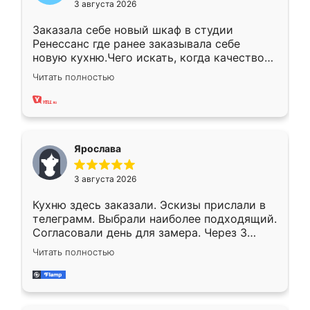
3 августа 2026
Заказала себе новый шкаф в студии
Ренессанс где ранее заказывала себе
новую кухню.Чего искать, когда качеством
вполне довольна. Служит кухня уже почти
Читать полностью
два года, нареканий нет.
Ярослава
3 августа 2026
Кухню здесь заказали. Эскизы прислали в
телеграмм. Выбрали наиболее подходящий.
Согласовали день для замера. Через 3
недели кухня была уже готова. Остались
Читать полностью
довольны работой. Спасибо Ренессанс
мебель за качественную работу!