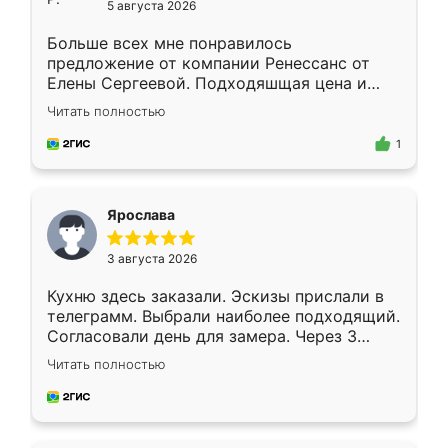
5 августа 2026
Больше всех мне понравилось
предложение от компании Ренессанс от
Елены Сергеевой. Подходяшщая цена и
короткие сроки изготовления. Приехавший
Читать полностью
для замера сотрудник Владислав
предложил по моему эскизу самый
1
подходящий вариант шкафа. Немного его
видоизменил, получилось даже лучше, чем
я хотела.
Ярослава
3 августа 2026
Кухню здесь заказали. Эскизы прислали в
телеграмм. Выбрали наиболее подходящий.
Согласовали день для замера. Через 3
недели кухня была уже готова. Остались
Читать полностью
довольны работой. Спасибо Ренессанс
мебель за качественную работу!