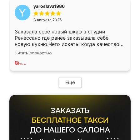
yaroslava1986
3 августа 2026
Заказала себе новый шкаф в студии
Ренессанс где ранее заказывала себе
новую кухню.Чего искать, когда качеством
вполне довольна. Служит кухня уже почти
Читать полностью
два года, нареканий нет.
Еще
ЗАКАЗАТЬ
БЕСПЛАТНОЕ ТАКСИ
ДО НАШЕГО САЛОНА