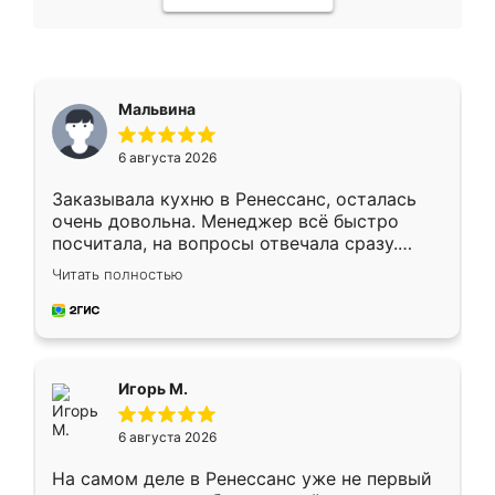
Мальвина
6 августа 2026
Заказывала кухню в Ренессанс, осталась
очень довольна. Менеджер всё быстро
посчитала, на вопросы отвечала сразу.
Замерщик приехал в субботу, подошёл к
Читать полностью
делу со всей ответственностью. Собрали
за день, ребята работали аккуратно, даже
пыли почти не было. Качество отличное,
ящики ходят плавно, ничего не скрипит.
Всё подошло как влитое.
Игорь М.
6 августа 2026
На самом деле в Ренессанс уже не первый