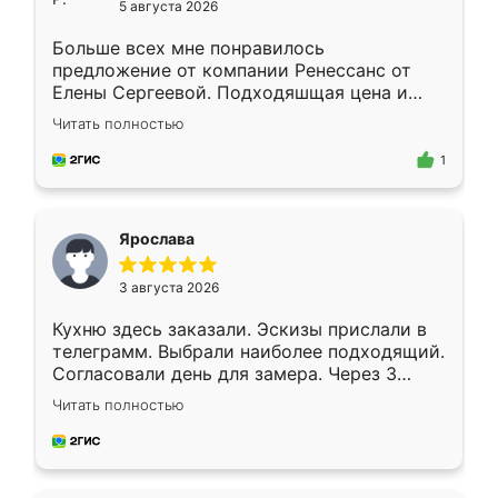
5 августа 2026
Больше всех мне понравилось
предложение от компании Ренессанс от
Елены Сергеевой. Подходяшщая цена и
короткие сроки изготовления. Приехавший
Читать полностью
для замера сотрудник Владислав
предложил по моему эскизу самый
1
подходящий вариант шкафа. Немного его
видоизменил, получилось даже лучше, чем
я хотела.
Ярослава
3 августа 2026
Кухню здесь заказали. Эскизы прислали в
телеграмм. Выбрали наиболее подходящий.
Согласовали день для замера. Через 3
недели кухня была уже готова. Остались
Читать полностью
довольны работой. Спасибо Ренессанс
мебель за качественную работу!