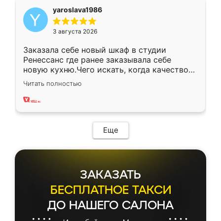
yaroslava1986
3 августа 2026
Заказала себе новый шкаф в студии
Ренессанс где ранее заказывала себе
новую кухню.Чего искать, когда качеством
вполне довольна. Служит кухня уже почти
Читать полностью
два года, нареканий нет.
Еще
ЗАКАЗАТЬ
БЕСПЛАТНОЕ ТАКСИ
ДО НАШЕГО САЛОНА