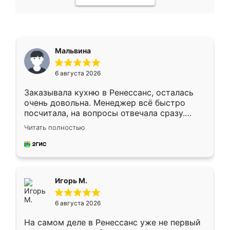
Мальвина
6 августа 2026
Заказывала кухню в Ренессанс, осталась
очень довольна. Менеджер всё быстро
посчитала, на вопросы отвечала сразу.
Замерщик приехал в субботу, подошёл к
Читать полностью
делу со всей ответственностью. Собрали
за день, ребята работали аккуратно, даже
пыли почти не было. Качество отличное,
ящики ходят плавно, ничего не скрипит.
Всё подошло как влитое.
Игорь М.
6 августа 2026
На самом деле в Ренессанс уже не первый