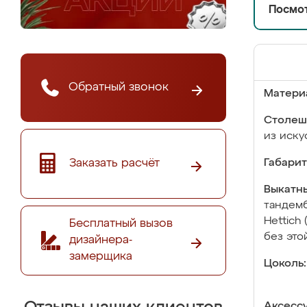
Посмот
Обратный звонок
Матери
Столеш
из иску
Заказать расчёт
Габарит
Выкатны
тандемб
Hettich
Бесплатный вызов
без это
дизайнера-
замерщика
Цоколь:
Аксесс