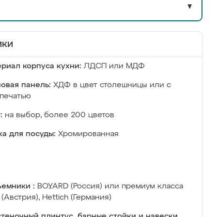
▼
ики
риал корпуса кухни:
ЛДСП или МДФ
овая панель:
ХДФ в цвет столешницы или с
печатью
:
на выбор, более 200 цветов
а для посуды:
Хромированная
емники :
BOYARD (Россия) или премиум класса
 (Австрия), Hettich (Германия)
теночный плинтус, барные стойки и навески,