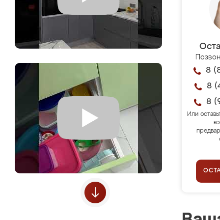
Оста
Позвон
8 (
8 (
8 (
Или оставь
ко
предвар
ОСТ