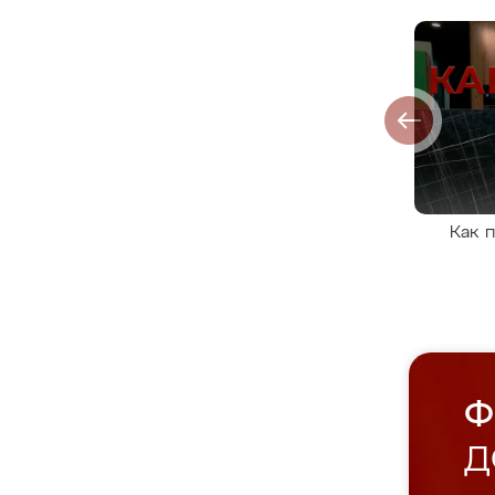
Как 
Ф
Д