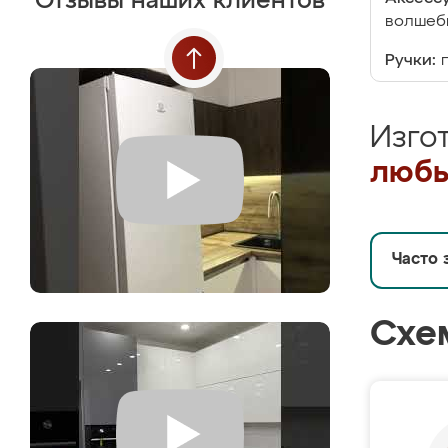
Отзывы наших клиентов
волшебн
Ручки:
Изго
любы
Часто 
Схе