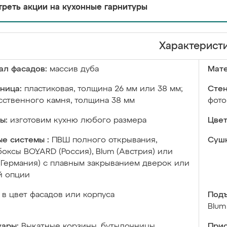
реть акции на кухонные гарнитуры
Характерист
ал фасадов:
массив дуба
Мате
ница:
пластиковая, толщина 26 мм или 38 мм;
Стен
сственного камня, толщина 38 мм
фото
ы:
изготовим кухню любого размера
Цвет
е системы :
ПВШ полного открывания,
Сушк
оксы BOYARD (Россия), Blum (Австрия) или
 (Германия) с плавным закрыванием дверок или
й опции
в цвет фасадов или корпуса
Подъ
Blum
уары:
Выкатные корзины, бутылочницы,
Прис