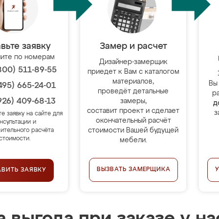
вьте заявку
Замер и расчет
ите по номерам
Дизайнер-замерщик
800) 511-89-55
приедет к Вам с каталогом
материалов,
Вы
495) 665-24-01
проведёт детальные
р
926) 409-68-13
замеры,
д
составит проект и сделает
з
те заявку на сайте для
окончательный расчёт
нсультации и
стоимости Вашей будущей
ительного расчёта
стоимости.
мебели.
ВЫЗВАТЬ ЗАМЕРЩИКА
АВИТЬ ЗАЯВКУ