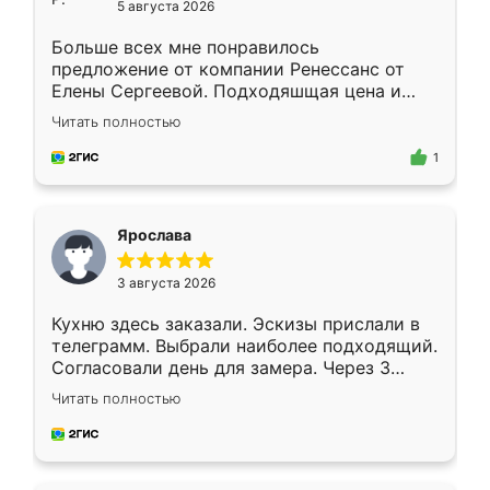
5 августа 2026
Больше всех мне понравилось
предложение от компании Ренессанс от
Елены Сергеевой. Подходяшщая цена и
короткие сроки изготовления. Приехавший
Читать полностью
для замера сотрудник Владислав
предложил по моему эскизу самый
1
подходящий вариант шкафа. Немного его
видоизменил, получилось даже лучше, чем
я хотела.
Ярослава
3 августа 2026
Кухню здесь заказали. Эскизы прислали в
телеграмм. Выбрали наиболее подходящий.
Согласовали день для замера. Через 3
недели кухня была уже готова. Остались
Читать полностью
довольны работой. Спасибо Ренессанс
мебель за качественную работу!