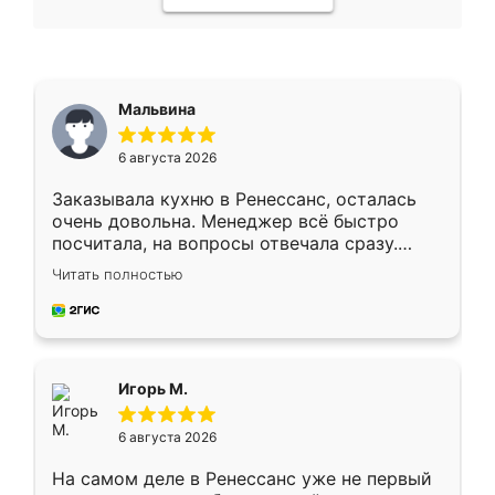
Мальвина
6 августа 2026
Заказывала кухню в Ренессанс, осталась
очень довольна. Менеджер всё быстро
посчитала, на вопросы отвечала сразу.
Замерщик приехал в субботу, подошёл к
Читать полностью
делу со всей ответственностью. Собрали
за день, ребята работали аккуратно, даже
пыли почти не было. Качество отличное,
ящики ходят плавно, ничего не скрипит.
Всё подошло как влитое.
Игорь М.
6 августа 2026
На самом деле в Ренессанс уже не первый