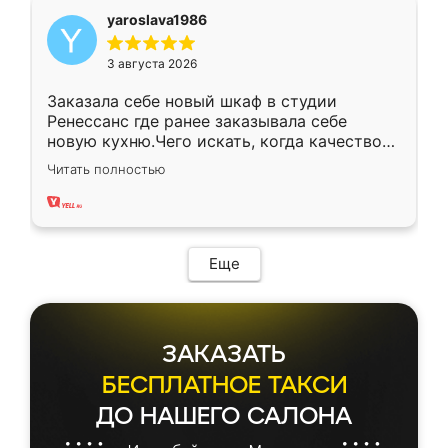
yaroslava1986
3 августа 2026
Заказала себе новый шкаф в студии
Ренессанс где ранее заказывала себе
новую кухню.Чего искать, когда качеством
вполне довольна. Служит кухня уже почти
Читать полностью
два года, нареканий нет.
Еще
ЗАКАЗАТЬ
БЕСПЛАТНОЕ ТАКСИ
ДО НАШЕГО САЛОНА