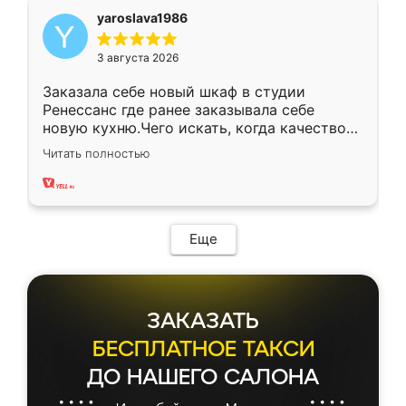
yaroslava1986
3 августа 2026
Заказала себе новый шкаф в студии
Ренессанс где ранее заказывала себе
новую кухню.Чего искать, когда качеством
вполне довольна. Служит кухня уже почти
Читать полностью
два года, нареканий нет.
Еще
ЗАКАЗАТЬ
БЕСПЛАТНОЕ ТАКСИ
ДО НАШЕГО САЛОНА