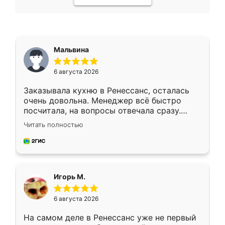
Мальвина
6 августа 2026
Заказывала кухню в Ренессанс, осталась
очень довольна. Менеджер всё быстро
посчитала, на вопросы отвечала сразу.
Замерщик приехал в субботу, подошёл к
Читать полностью
делу со всей ответственностью. Собрали
за день, ребята работали аккуратно, даже
пыли почти не было. Качество отличное,
ящики ходят плавно, ничего не скрипит.
Всё подошло как влитое.
Игорь М.
6 августа 2026
На самом деле в Ренессанс уже не первый