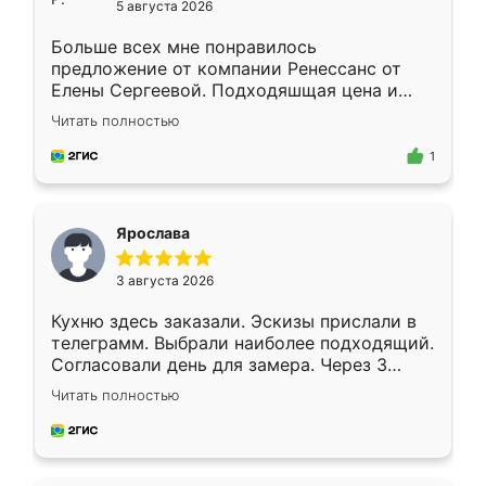
5 августа 2026
Больше всех мне понравилось
предложение от компании Ренессанс от
Елены Сергеевой. Подходяшщая цена и
короткие сроки изготовления. Приехавший
Читать полностью
для замера сотрудник Владислав
предложил по моему эскизу самый
1
подходящий вариант шкафа. Немного его
видоизменил, получилось даже лучше, чем
я хотела.
Ярослава
3 августа 2026
Кухню здесь заказали. Эскизы прислали в
телеграмм. Выбрали наиболее подходящий.
Согласовали день для замера. Через 3
недели кухня была уже готова. Остались
Читать полностью
довольны работой. Спасибо Ренессанс
мебель за качественную работу!