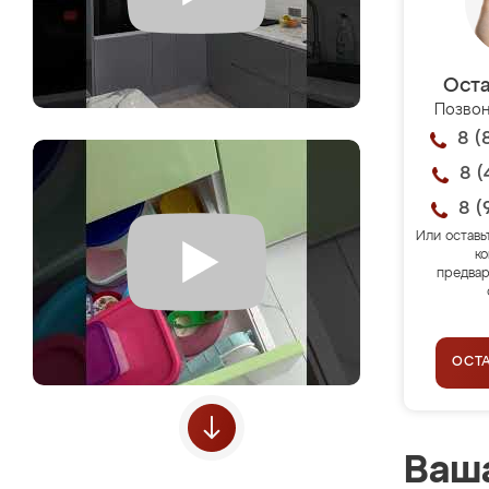
Оста
Позвон
8 (
8 (
8 (
Или оставь
ко
предвар
ОСТ
Ваша