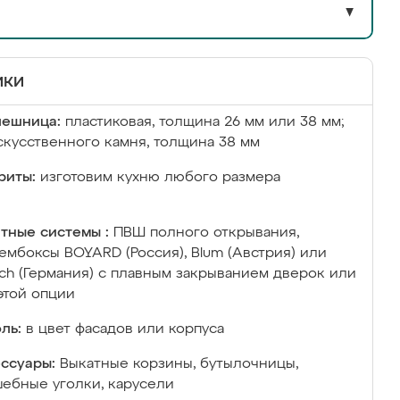
▼
ики
лешница:
пластиковая, толщина 26 мм или 38 мм;
скусственного камня, толщина 38 мм
риты:
изготовим кухню любого размера
тные системы :
ПВШ полного открывания,
ембоксы BOYARD (Россия), Blum (Австрия) или
ich (Германия) с плавным закрыванием дверок или
этой опции
ль:
в цвет фасадов или корпуса
ссуары:
Выкатные корзины, бутылочницы,
ебные уголки, карусели