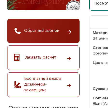
Посмот
Обратный звонок
Матери
(Италия
Стенова
фотопе
Заказать расчёт
Цвет:
н
Бесплатный вызов
дизайнера-
Сушка д
замерщика
Подъем
Blum (А