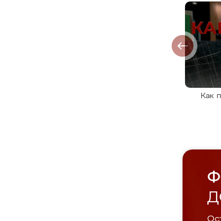
Как 
Ф
Д
Ост