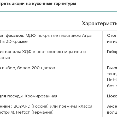
реть акции на кухонные гарнитуры
Характерист
ал фасадов:
МДФ, покрытые пластиком Arpa
Сто
) в 3D-кромке
из и
я панель:
ХДФ в цвет столешницы или с
Габа
чатью
а выбор, более 200 цветов
Выка
танд
Hett
без 
ля посуды:
Хромированная
Цоко
ники :
BOYARD (Россия) или премиум класса
Аксе
встрия), Hettich (Германия)
волш