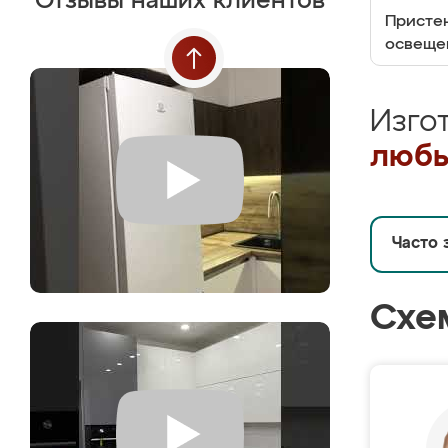
Отзывы наших клиентов
Пристен
освеще
Изго
любы
Часто 
Схе