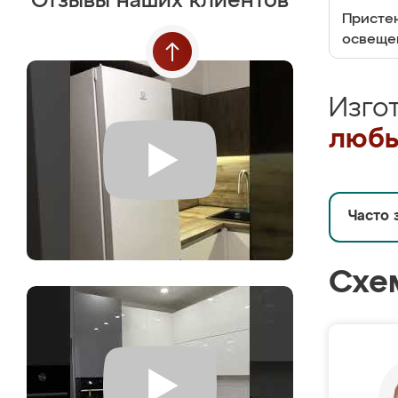
Отзывы наших клиентов
Пристен
освеще
Изго
любы
Часто 
Схе