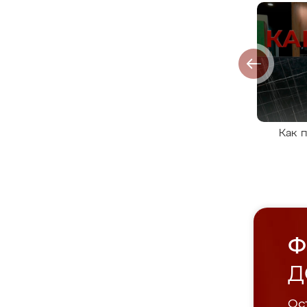
Как 
Ф
Д
Ост