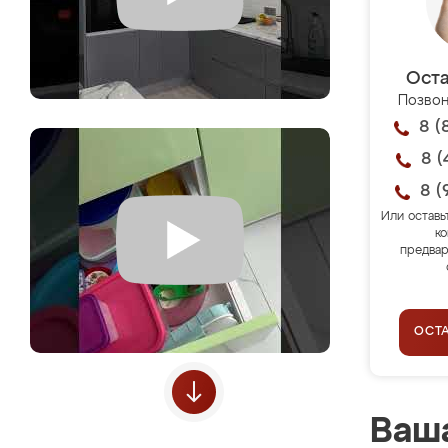
Оста
Позвон
8 (
8 (
8 (
Или оставь
ко
предвар
ОСТ
Ваша