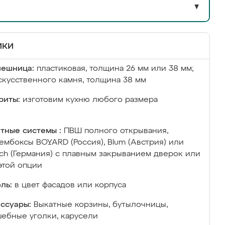
▼
ики
лешница:
пластиковая, толщина 26 мм или 38 мм;
скусственного камня, толщина 38 мм
риты:
изготовим кухню любого размера
тные системы :
ПВШ полного открывания,
ембоксы BOYARD (Россия), Blum (Австрия) или
ich (Германия) с плавным закрыванием дверок или
этой опции
ль:
в цвет фасадов или корпуса
ссуары:
Выкатные корзины, бутылочницы,
ебные уголки, карусели