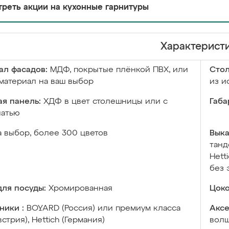
реть акции на кухонные гарнитуры
Характерист
ал фасадов:
МДФ, покрытые плёнкой ПВХ, или
Сто
материал на ваш выбор
из и
я панель:
ХДФ в цвет столешницы или с
Габа
чатью
а выбор, более 300 цветов
Выка
танд
Hett
без 
ля посуды:
Хромированная
Цоко
ники :
BOYARD (Россия) или премиум класса
Аксе
встрия), Hettich (Германия)
волш