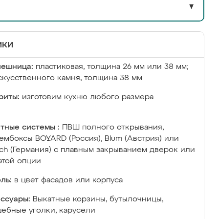
▼
ики
лешница:
пластиковая, толщина 26 мм или 38 мм;
скусственного камня, толщина 38 мм
риты:
изготовим кухню любого размера
тные системы :
ПВШ полного открывания,
ембоксы BOYARD (Россия), Blum (Австрия) или
ich (Германия) с плавным закрыванием дверок или
этой опции
ль:
в цвет фасадов или корпуса
ссуары:
Выкатные корзины, бутылочницы,
ебные уголки, карусели