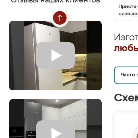
Отзывы наших клиентов
Пристен
освеще
Изго
любы
Часто 
Схе