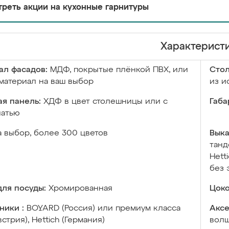
реть акции на кухонные гарнитуры
Характерист
ал фасадов:
МДФ, покрытые плёнкой ПВХ, или
Сто
материал на ваш выбор
из и
я панель:
ХДФ в цвет столешницы или с
Габа
чатью
а выбор, более 300 цветов
Выка
танд
Hett
без 
ля посуды:
Хромированная
Цоко
ники :
BOYARD (Россия) или премиум класса
Аксе
встрия), Hettich (Германия)
волш