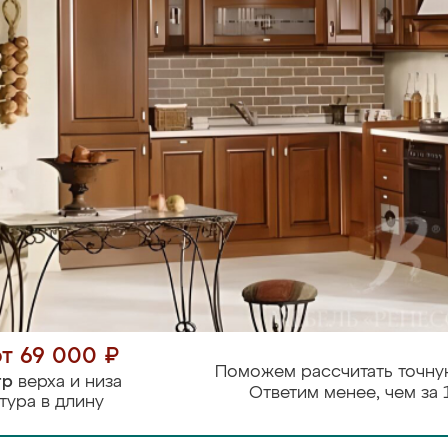
от 69 000 ₽
Поможем рассчитать точну
тр
верха и низа
Ответим менее, чем за 
тура в длину