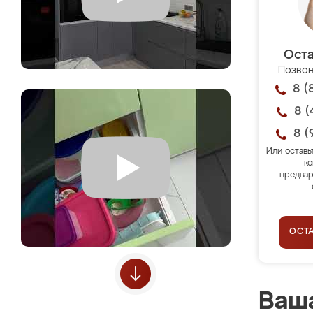
Оста
Позвон
8 (
8 (
8 (
Или оставь
ко
предвар
ОСТ
Ваша