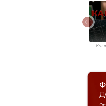
Как 
Ф
Д
Ост