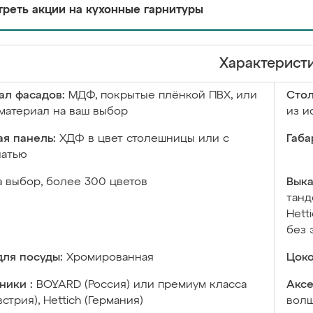
реть акции на кухонные гарнитуры
Характерист
ал фасадов:
МДФ, покрытые плёнкой ПВХ, или
Сто
материал на ваш выбор
из и
я панель:
ХДФ в цвет столешницы или с
Габа
чатью
а выбор, более 300 цветов
Выка
танд
Hett
без 
ля посуды:
Хромированная
Цоко
ники :
BOYARD (Россия) или премиум класса
Аксе
встрия), Hettich (Германия)
волш