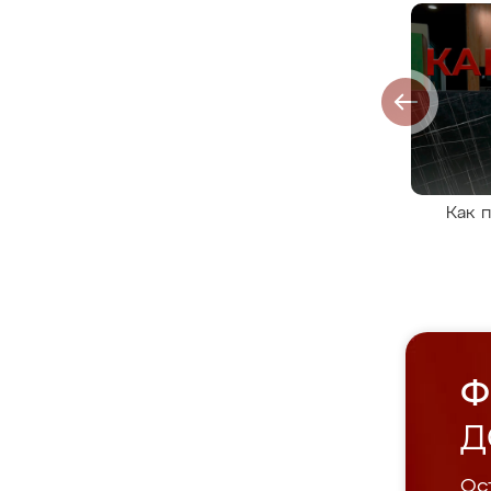
Как 
Ф
Д
Ост