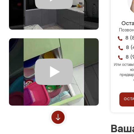
Оста
Позвон
8 (
8 (
8 (
Или оставь
ко
предвар
ОСТ
Ваша