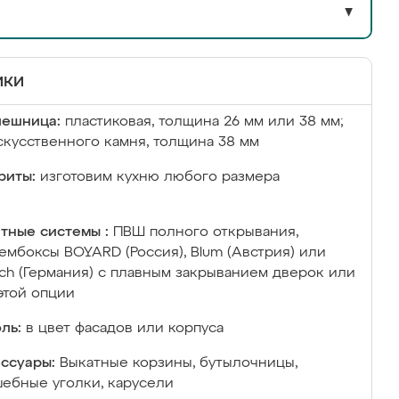
▼
ики
лешница:
пластиковая, толщина 26 мм или 38 мм;
скусственного камня, толщина 38 мм
риты:
изготовим кухню любого размера
тные системы :
ПВШ полного открывания,
ембоксы BOYARD (Россия), Blum (Австрия) или
ich (Германия) с плавным закрыванием дверок или
этой опции
ль:
в цвет фасадов или корпуса
ссуары:
Выкатные корзины, бутылочницы,
ебные уголки, карусели