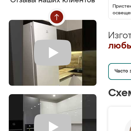
Отзывы наших клиентов
Пристен
освеще
Изго
любы
Часто 
Схе