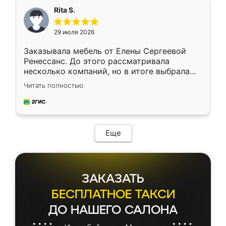
Rita S.
29 июля 2026
Заказывала мебель от Елены Сергеевой
Ренессанс. До этого рассматривала
несколько компаний, но в итоге выбрала
эту. Сначала обговорили условия, потом
Читать полностью
приехал замерщик, всё спокойно объяснил
и снял размеры. Изготовили в срок, с
доставкой тоже никаких проблем не
возникло. Сборку выполнили аккуратно,
мебель сразу встала на свое место без
Еще
каких-либо доработок. Качеством осталась
довольна, все выглядит так, как и ожидала.
ЗАКАЗАТЬ
БЕСПЛАТНОЕ ТАКСИ
ДО НАШЕГО САЛОНА