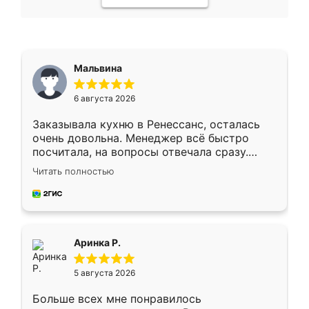
Мальвина
6 августа 2026
Заказывала кухню в Ренессанс, осталась
очень довольна. Менеджер всё быстро
посчитала, на вопросы отвечала сразу.
Замерщик приехал в субботу, подошёл к
Читать полностью
делу со всей ответственностью. Собрали
за день, ребята работали аккуратно, даже
пыли почти не было. Качество отличное,
ящики ходят плавно, ничего не скрипит.
Всё подошло как влитое.
Аринка Р.
5 августа 2026
Больше всех мне понравилось