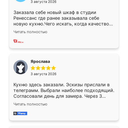
3 августа 2026
Заказала себе новый шкаф в студии
Ренессанс где ранее заказывала себе
новую кухню.Чего искать, когда качеством
вполне довольна. Служит кухня уже почти
Читать полностью
два года, нареканий нет.
Ярослава
3 августа 2026
Кухню здесь заказали. Эскизы прислали в
телеграмм. Выбрали наиболее подходящий.
Согласовали день для замера. Через 3
недели кухня была уже готова. Остались
Читать полностью
довольны работой. Спасибо Ренессанс
мебель за качественную работу!