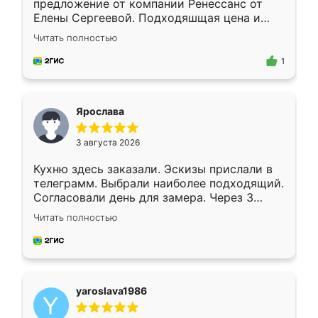
предложение от компании Ренессанс от
Елены Сергеевой. Подходяшщая цена и
короткие сроки изготовления. Приехавший
Читать полностью
для замера сотрудник Владислав
предложил по моему эскизу самый
1
подходящий вариант шкафа. Немного его
видоизменил, получилось даже лучше, чем
я хотела.
Ярослава
3 августа 2026
Кухню здесь заказали. Эскизы прислали в
телеграмм. Выбрали наиболее подходящий.
Согласовали день для замера. Через 3
недели кухня была уже готова. Остались
Читать полностью
довольны работой. Спасибо Ренессанс
мебель за качественную работу!
yaroslava1986