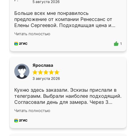
5 августа 2026
Больше всех мне понравилось
предложение от компании Ренессанс от
Елены Сергеевой. Подходяшщая цена и
короткие сроки изготовления. Приехавший
Читать полностью
для замера сотрудник Владислав
предложил по моему эскизу самый
1
подходящий вариант шкафа. Немного его
видоизменил, получилось даже лучше, чем
я хотела.
Ярослава
3 августа 2026
Кухню здесь заказали. Эскизы прислали в
телеграмм. Выбрали наиболее подходящий.
Согласовали день для замера. Через 3
недели кухня была уже готова. Остались
Читать полностью
довольны работой. Спасибо Ренессанс
мебель за качественную работу!