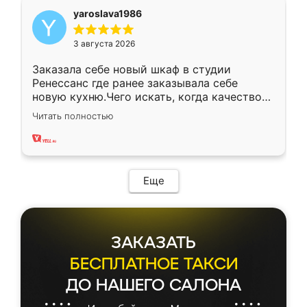
yaroslava1986
3 августа 2026
Заказала себе новый шкаф в студии
Ренессанс где ранее заказывала себе
новую кухню.Чего искать, когда качеством
вполне довольна. Служит кухня уже почти
Читать полностью
два года, нареканий нет.
Еще
ЗАКАЗАТЬ
БЕСПЛАТНОЕ ТАКСИ
ДО НАШЕГО САЛОНА