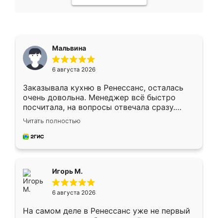
Мальвина
6 августа 2026
Заказывала кухню в Ренессанс, осталась
очень довольна. Менеджер всё быстро
посчитала, на вопросы отвечала сразу.
Замерщик приехал в субботу, подошёл к
Читать полностью
делу со всей ответственностью. Собрали
за день, ребята работали аккуратно, даже
пыли почти не было. Качество отличное,
ящики ходят плавно, ничего не скрипит.
Всё подошло как влитое.
Игорь М.
6 августа 2026
На самом деле в Ренессанс уже не первый