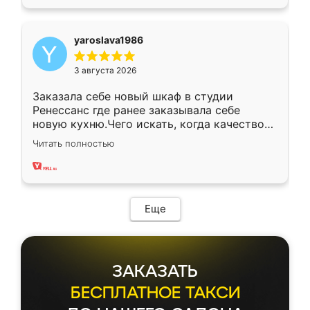
yaroslava1986
3 августа 2026
Заказала себе новый шкаф в студии
Ренессанс где ранее заказывала себе
новую кухню.Чего искать, когда качеством
вполне довольна. Служит кухня уже почти
Читать полностью
два года, нареканий нет.
Еще
ЗАКАЗАТЬ
БЕСПЛАТНОЕ ТАКСИ