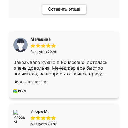
Оставить отзыв
Мальвина
6 августа 2026
Заказывала кухню в Ренессанс, осталась
очень довольна. Менеджер всё быстро
посчитала, на вопросы отвечала сразу.
Замерщик приехал в субботу, подошёл к
Читать полностью
делу со всей ответственностью. Собрали
за день, ребята работали аккуратно, даже
пыли почти не было. Качество отличное,
ящики ходят плавно, ничего не скрипит.
Всё подошло как влитое.
Игорь М.
6 августа 2026