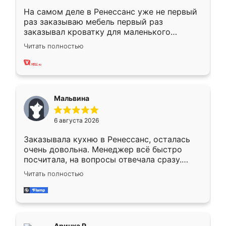
На самом деле в Ренессанс уже не первый
раз заказываю мебель первый раз
заказывал кроватку для маленького
ребёнка при его рождении ,во второй раз
Читать полностью
заказал шкаф-купе. По качеству очень
хорошее сборка достаточно быстрая,
также адекватные цены. До этого
сравнивал с разными конкурентами в этом
сегменте ,выбор у конкурентов куда
Мальвина
меньше, здесь же он более разнообразный.
Мне нравится ,если что-то потребуется из
6 августа 2026
мебели буду заказывать только здесь.
Заказывала кухню в Ренессанс, осталась
очень довольна. Менеджер всё быстро
посчитала, на вопросы отвечала сразу.
Замерщик приехал в субботу, подошёл к
Читать полностью
делу со всей ответственностью. Собрали
за день, ребята работали аккуратно, даже
пыли почти не было. Качество отличное,
ящики ходят плавно, ничего не скрипит.
Всё подошло как влитое.
Аринка Р.