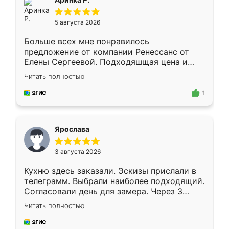
5 августа 2026
Больше всех мне понравилось
предложение от компании Ренессанс от
Елены Сергеевой. Подходяшщая цена и
короткие сроки изготовления. Приехавший
Читать полностью
для замера сотрудник Владислав
предложил по моему эскизу самый
1
подходящий вариант шкафа. Немного его
видоизменил, получилось даже лучше, чем
я хотела.
Ярослава
3 августа 2026
Кухню здесь заказали. Эскизы прислали в
телеграмм. Выбрали наиболее подходящий.
Согласовали день для замера. Через 3
недели кухня была уже готова. Остались
Читать полностью
довольны работой. Спасибо Ренессанс
мебель за качественную работу!