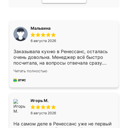
Мальвина
6 августа 2026
Заказывала кухню в Ренессанс, осталась
очень довольна. Менеджер всё быстро
посчитала, на вопросы отвечала сразу.
Замерщик приехал в субботу, подошёл к
Читать полностью
делу со всей ответственностью. Собрали
за день, ребята работали аккуратно, даже
пыли почти не было. Качество отличное,
ящики ходят плавно, ничего не скрипит.
Всё подошло как влитое.
Игорь М.
6 августа 2026
На самом деле в Ренессанс уже не первый