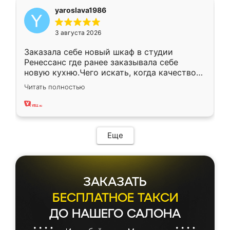
yaroslava1986
3 августа 2026
Заказала себе новый шкаф в студии
Ренессанс где ранее заказывала себе
новую кухню.Чего искать, когда качеством
вполне довольна. Служит кухня уже почти
Читать полностью
два года, нареканий нет.
Еще
ЗАКАЗАТЬ
БЕСПЛАТНОЕ ТАКСИ
ДО НАШЕГО САЛОНА