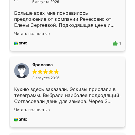
5 августа 2026
Больше всех мне понравилось
предложение от компании Ренессанс от
Елены Сергеевой. Подходяшщая цена и
короткие сроки изготовления. Приехавший
Читать полностью
для замера сотрудник Владислав
предложил по моему эскизу самый
1
подходящий вариант шкафа. Немного его
видоизменил, получилось даже лучше, чем
я хотела.
Ярослава
3 августа 2026
Кухню здесь заказали. Эскизы прислали в
телеграмм. Выбрали наиболее подходящий.
Согласовали день для замера. Через 3
недели кухня была уже готова. Остались
Читать полностью
довольны работой. Спасибо Ренессанс
мебель за качественную работу!