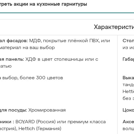
реть акции на кухонные гарнитуры
Характерист
ал фасадов:
МДФ, покрытые плёнкой ПВХ, или
Сто
материал на ваш выбор
из и
я панель:
ХДФ в цвет столешницы или с
Габа
чатью
а выбор, более 300 цветов
Выка
танд
Hett
без 
ля посуды:
Хромированная
Цоко
ники :
BOYARD (Россия) или премиум класса
Аксе
встрия), Hettich (Германия)
волш