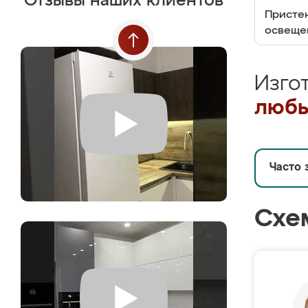
Отзывы наших клиентов
Пристен
освеще
Изго
любы
Часто 
Схе