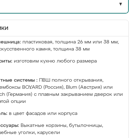
▼
ики
лешница:
пластиковая, толщина 26 мм или 38 мм;
скусственного камня, толщина 38 мм
риты:
изготовим кухню любого размера
тные системы :
ПВШ полного открывания,
ембоксы BOYARD (Россия), Blum (Австрия) или
ich (Германия) с плавным закрыванием дверок или
этой опции
ль:
в цвет фасадов или корпуса
ссуары:
Выкатные корзины, бутылочницы,
ебные уголки, карусели