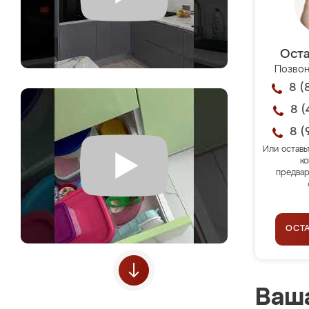
Оста
Позвон
8 (
8 (
8 (
Или оставь
ко
предвар
ОСТ
Ваша