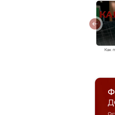
Как 
Ф
Д
Ост