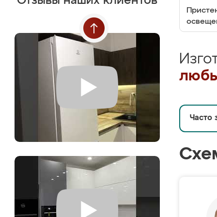
Отзывы наших клиентов
Пристен
освеще
Изго
любы
Часто 
Схе