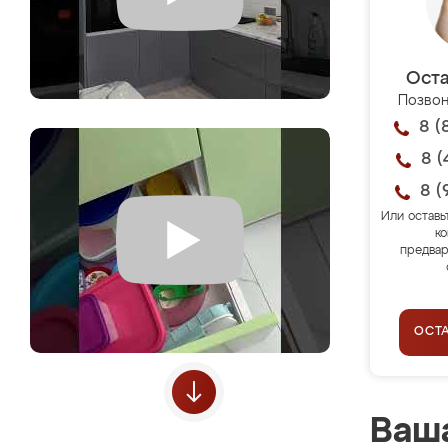
Оста
Позвон
8 (
8 (
8 (
Или оставь
ко
предвар
ОСТ
Ваша