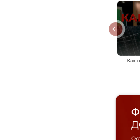
Как 
Ф
Д
Ост