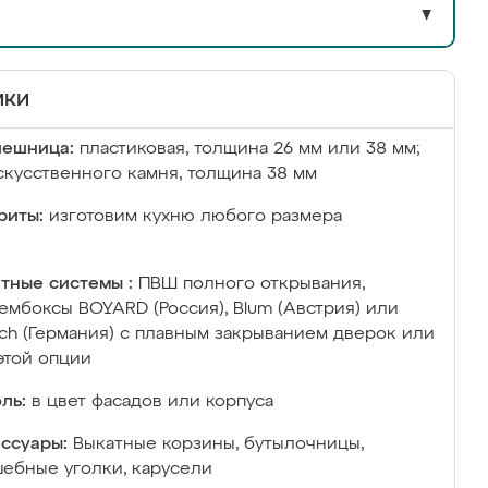
▼
ики
лешница:
пластиковая, толщина 26 мм или 38 мм;
скусственного камня, толщина 38 мм
риты:
изготовим кухню любого размера
тные системы :
ПВШ полного открывания,
ембоксы BOYARD (Россия), Blum (Австрия) или
ich (Германия) с плавным закрыванием дверок или
этой опции
ль:
в цвет фасадов или корпуса
ссуары:
Выкатные корзины, бутылочницы,
ебные уголки, карусели