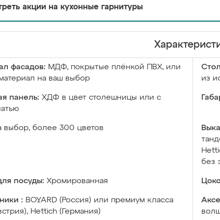
реть акции на кухонные гарнитуры
Характерист
ал фасадов:
МДФ, покрытые плёнкой ПВХ, или
Сто
материал на ваш выбор
из и
я панель:
ХДФ в цвет столешницы или с
Габа
чатью
а выбор, более 300 цветов
Выка
танд
Hett
без 
ля посуды:
Хромированная
Цоко
ники :
BOYARD (Россия) или премиум класса
Аксе
встрия), Hettich (Германия)
волш