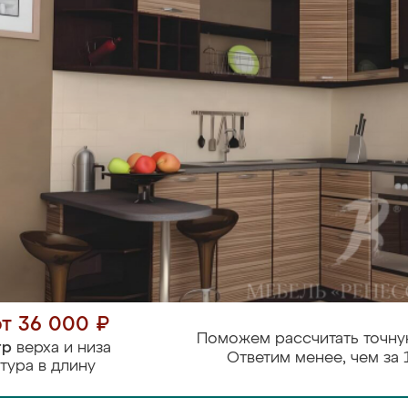
от 36 000 ₽
Поможем рассчитать точну
тр
верха и низа
Ответим менее, чем за 
тура в длину