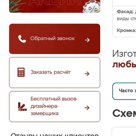
Фасад:
виды ст
Кромка
Обратный звонок
Изго
любы
Заказать расчёт
Часто 
Бесплатный вызов
дизайнера-
Схе
замерщика