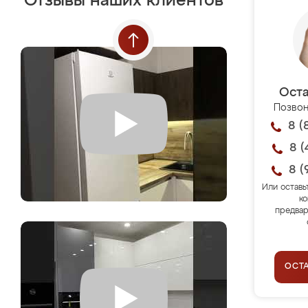
Отзывы наших клиентов
Оста
Позвон
8 (
8 (
8 (
Или оставь
ко
предвар
ОСТ