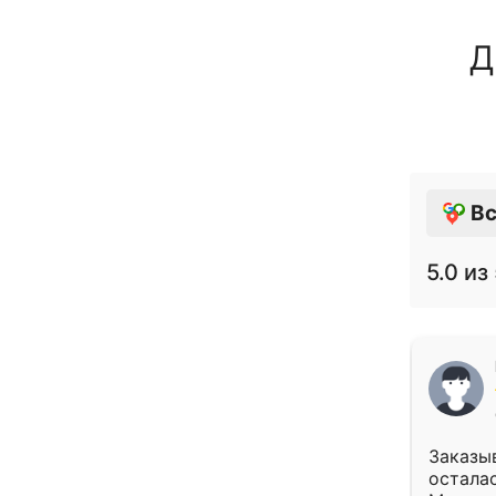
Д
Вс
5.0
из 
Заказыв
осталас