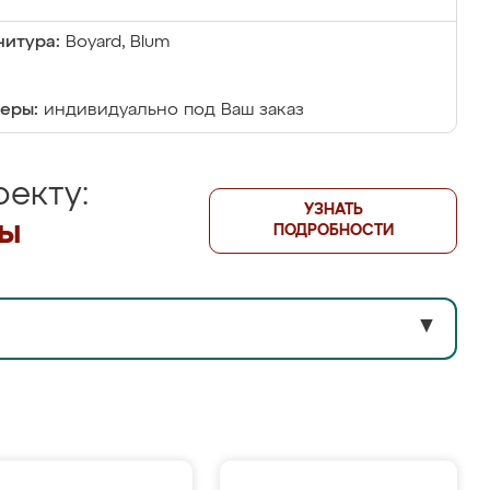
итура:
Boyard, Blum
еры:
индивидуально под Ваш заказ
екту:
УЗНАТЬ
лы
ПОДРОБНОСТИ
▼