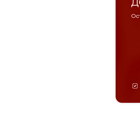
Д
Ост