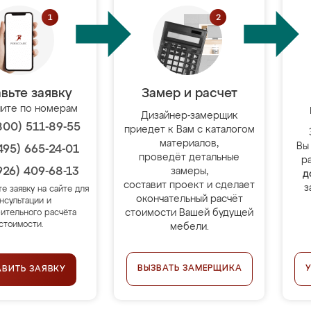
вьте заявку
Замер и расчет
ите по номерам
Дизайнер-замерщик
800) 511-89-55
приедет к Вам с каталогом
материалов,
Вы
495) 665-24-01
проведёт детальные
р
926) 409-68-13
замеры,
д
составит проект и сделает
з
те заявку на сайте для
окончательный расчёт
нсультации и
стоимости Вашей будущей
ительного расчёта
стоимости.
мебели.
ВЫЗВАТЬ ЗАМЕРЩИКА
АВИТЬ ЗАЯВКУ