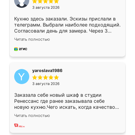
3 августа 2026
Кухню здесь заказали. Эскизы прислали в
телеграмм. Выбрали наиболее подходящий.
Согласовали день для замера. Через 3
недели кухня была уже готова. Остались
Читать полностью
довольны работой. Спасибо Ренессанс
мебель за качественную работу!
yaroslava1986
3 августа 2026
Заказала себе новый шкаф в студии
Ренессанс где ранее заказывала себе
новую кухню.Чего искать, когда качеством
вполне довольна. Служит кухня уже почти
Читать полностью
два года, нареканий нет.