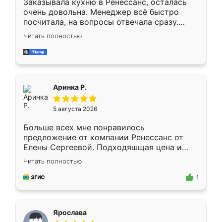
Заказывала кухню в Ренессанс, осталась
очень довольна. Менеджер всё быстро
посчитала, на вопросы отвечала сразу.
Замерщик приехал в субботу, подошёл к
Читать полностью
делу со всей ответственностью. Собрали
за день, ребята работали аккуратно, даже
пыли почти не было. Качество отличное,
ящики ходят плавно, ничего не скрипит.
Всё подошло как влитое.
Аринка Р.
5 августа 2026
Больше всех мне понравилось
предложение от компании Ренессанс от
Елены Сергеевой. Подходяшщая цена и
короткие сроки изготовления. Приехавший
Читать полностью
для замера сотрудник Владислав
предложил по моему эскизу самый
1
подходящий вариант шкафа. Немного его
видоизменил, получилось даже лучше, чем
я хотела.
Ярослава