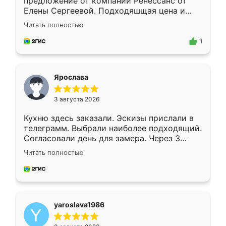
предложение от компании Ренессанс от
Елены Сергеевой. Подходяшщая цена и
короткие сроки изготовления. Приехавший
Читать полностью
для замера сотрудник Владислав
предложил по моему эскизу самый
1
подходящий вариант шкафа. Немного его
видоизменил, получилось даже лучше, чем
я хотела.
Ярослава
3 августа 2026
Кухню здесь заказали. Эскизы прислали в
телеграмм. Выбрали наиболее подходящий.
Согласовали день для замера. Через 3
недели кухня была уже готова. Остались
Читать полностью
довольны работой. Спасибо Ренессанс
мебель за качественную работу!
yaroslava1986