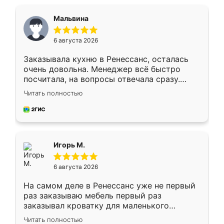
Мальвина
6 августа 2026
Заказывала кухню в Ренессанс, осталась
очень довольна. Менеджер всё быстро
посчитала, на вопросы отвечала сразу.
Замерщик приехал в субботу, подошёл к
Читать полностью
делу со всей ответственностью. Собрали
за день, ребята работали аккуратно, даже
пыли почти не было. Качество отличное,
ящики ходят плавно, ничего не скрипит.
Всё подошло как влитое.
Игорь М.
6 августа 2026
На самом деле в Ренессанс уже не первый
раз заказываю мебель первый раз
заказывал кроватку для маленького
ребёнка при его рождении ,во второй раз
Читать полностью