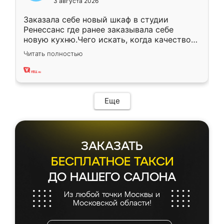
3 августа 2026
Заказала себе новый шкаф в студии
Ренессанс где ранее заказывала себе
новую кухню.Чего искать, когда качеством
вполне довольна. Служит кухня уже почти
Читать полностью
два года, нареканий нет.
Еще
ЗАКАЗАТЬ
БЕСПЛАТНОЕ ТАКСИ
ДО НАШЕГО САЛОНА
Из любой точки Москвы и
Московской области!