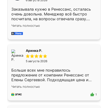
6 августа 2026
мебели буду заказывать только здесь.
Заказывала кухню в Ренессанс, осталась
очень довольна. Менеджер всё быстро
посчитала, на вопросы отвечала сразу.
Замерщик приехал в субботу, подошёл к
Читать полностью
делу со всей ответственностью. Собрали
за день, ребята работали аккуратно, даже
пыли почти не было. Качество отличное,
ящики ходят плавно, ничего не скрипит.
Всё подошло как влитое.
Аринка Р.
5 августа 2026
Больше всех мне понравилось
предложение от компании Ренессанс от
Елены Сергеевой. Подходяшщая цена и
короткие сроки изготовления. Приехавший
Читать полностью
для замера сотрудник Владислав
предложил по моему эскизу самый
1
подходящий вариант шкафа. Немного его
видоизменил, получилось даже лучше, чем