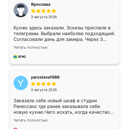
я хотела.
Ярослава
3 августа 2026
Кухню здесь заказали. Эскизы прислали в
телеграмм. Выбрали наиболее подходящий.
Согласовали день для замера. Через 3
недели кухня была уже готова. Остались
Читать полностью
довольны работой. Спасибо Ренессанс
мебель за качественную работу!
yaroslava1986
3 августа 2026
Заказала себе новый шкаф в студии
Ренессанс где ранее заказывала себе
новую кухню.Чего искать, когда качеством
вполне довольна. Служит кухня уже почти
Читать полностью
два года, нареканий нет.