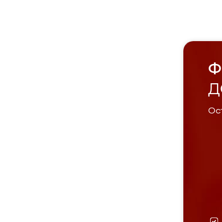
Ф
Д
Ост