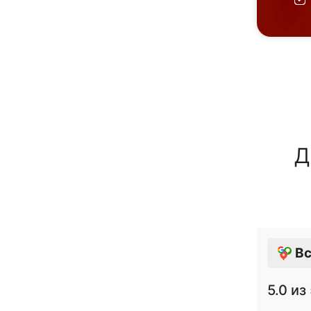
Д
Вс
5.0
из 