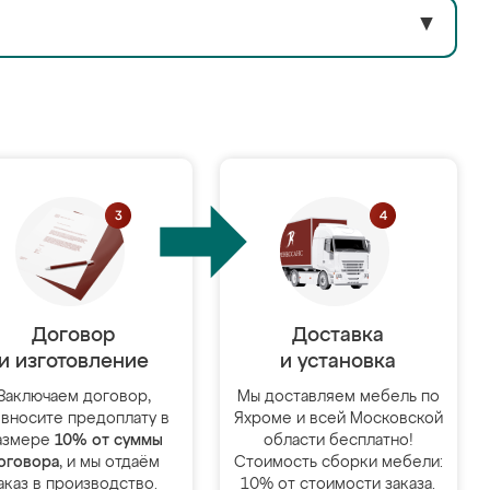
▼
Договор
Доставка
и изготовление
и установка
Заключаем договор,
Мы доставляем мебель по
 вносите предоплату в
Яхроме и всей Московской
азмере
10% от суммы
области бесплатно!
оговора
, и мы отдаём
Стоимость сборки мебели:
аказ в производство.
10% от стоимости заказа.