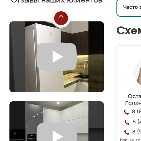
Отзывы наших клиентов
Часто 
Схе
Оста
Позвон
8 (
8 (
8 (
Или оставь