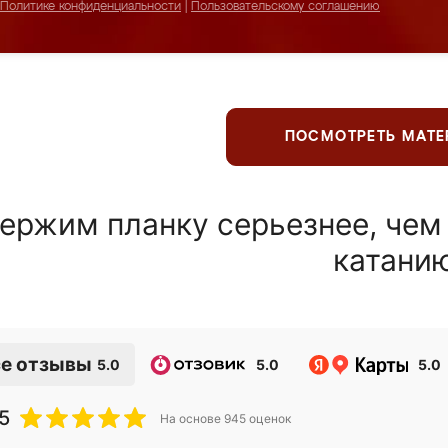
Политике конфиденциальности
|
Пользовательскому соглашению
ПОСМОТРЕТЬ МАТ
ержим планку серьезнее, чем
катани
е отзывы
5.0
5.0
5.0
5
На основе
945
оценок