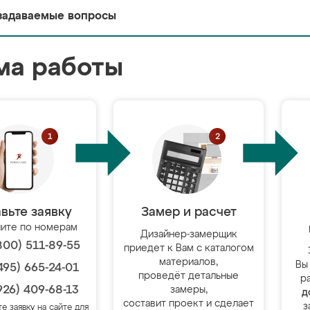
задаваемые вопросы
ма работы
вьте заявку
Замер и расчет
ите по номерам
Дизайнер-замерщик
800) 511-89-55
приедет к Вам с каталогом
материалов,
Вы
495) 665-24-01
проведёт детальные
р
926) 409-68-13
замеры,
д
составит проект и сделает
з
те заявку на сайте для