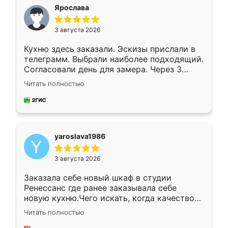
я хотела.
Ярослава
3 августа 2026
Кухню здесь заказали. Эскизы прислали в
телеграмм. Выбрали наиболее подходящий.
Согласовали день для замера. Через 3
недели кухня была уже готова. Остались
Читать полностью
довольны работой. Спасибо Ренессанс
мебель за качественную работу!
yaroslava1986
3 августа 2026
Заказала себе новый шкаф в студии
Ренессанс где ранее заказывала себе
новую кухню.Чего искать, когда качеством
вполне довольна. Служит кухня уже почти
Читать полностью
два года, нареканий нет.