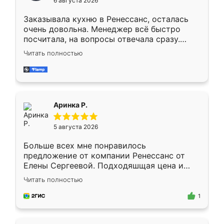
6 августа 2026
мебели буду заказывать только здесь.
Заказывала кухню в Ренессанс, осталась
очень довольна. Менеджер всё быстро
посчитала, на вопросы отвечала сразу.
Замерщик приехал в субботу, подошёл к
Читать полностью
делу со всей ответственностью. Собрали
за день, ребята работали аккуратно, даже
пыли почти не было. Качество отличное,
ящики ходят плавно, ничего не скрипит.
Всё подошло как влитое.
Аринка Р.
5 августа 2026
Больше всех мне понравилось
предложение от компании Ренессанс от
Елены Сергеевой. Подходяшщая цена и
короткие сроки изготовления. Приехавший
Читать полностью
для замера сотрудник Владислав
предложил по моему эскизу самый
1
подходящий вариант шкафа. Немного его
видоизменил, получилось даже лучше, чем