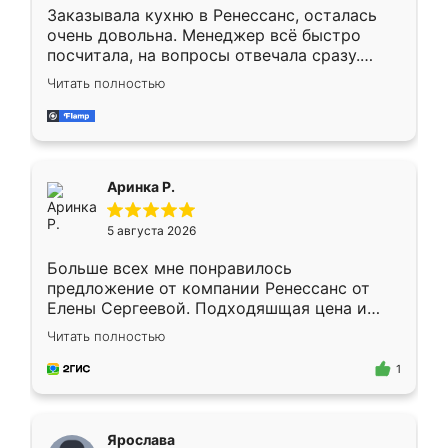
Заказывала кухню в Ренессанс, осталась
очень довольна. Менеджер всё быстро
посчитала, на вопросы отвечала сразу.
Замерщик приехал в субботу, подошёл к
Читать полностью
делу со всей ответственностью. Собрали
за день, ребята работали аккуратно, даже
пыли почти не было. Качество отличное,
ящики ходят плавно, ничего не скрипит.
Всё подошло как влитое.
Аринка Р.
5 августа 2026
Больше всех мне понравилось
предложение от компании Ренессанс от
Елены Сергеевой. Подходяшщая цена и
короткие сроки изготовления. Приехавший
Читать полностью
для замера сотрудник Владислав
предложил по моему эскизу самый
1
подходящий вариант шкафа. Немного его
видоизменил, получилось даже лучше, чем
я хотела.
Ярослава