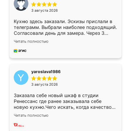
3 августа 2026
Кухню здесь заказали. Эскизы прислали в
телеграмм. Выбрали наиболее подходящий.
Согласовали день для замера. Через 3
недели кухня была уже готова. Остались
Читать полностью
довольны работой. Спасибо Ренессанс
мебель за качественную работу!
yaroslava1986
3 августа 2026
Заказала себе новый шкаф в студии
Ренессанс где ранее заказывала себе
новую кухню.Чего искать, когда качеством
вполне довольна. Служит кухня уже почти
Читать полностью
два года, нареканий нет.