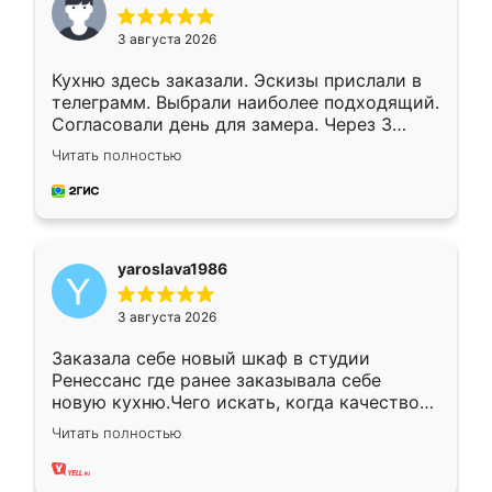
3 августа 2026
Кухню здесь заказали. Эскизы прислали в
телеграмм. Выбрали наиболее подходящий.
Согласовали день для замера. Через 3
недели кухня была уже готова. Остались
Читать полностью
довольны работой. Спасибо Ренессанс
мебель за качественную работу!
yaroslava1986
3 августа 2026
Заказала себе новый шкаф в студии
Ренессанс где ранее заказывала себе
новую кухню.Чего искать, когда качеством
вполне довольна. Служит кухня уже почти
Читать полностью
два года, нареканий нет.