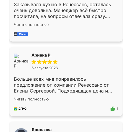
Заказывала кухню в Ренессанс, осталась
очень довольна. Менеджер всё быстро
посчитала, на вопросы отвечала сразу.
Замерщик приехал в субботу, подошёл к
Читать полностью
делу со всей ответственностью. Собрали
за день, ребята работали аккуратно, даже
пыли почти не было. Качество отличное,
ящики ходят плавно, ничего не скрипит.
Всё подошло как влитое.
Аринка Р.
5 августа 2026
Больше всех мне понравилось
предложение от компании Ренессанс от
Елены Сергеевой. Подходяшщая цена и
короткие сроки изготовления. Приехавший
Читать полностью
для замера сотрудник Владислав
предложил по моему эскизу самый
1
подходящий вариант шкафа. Немного его
видоизменил, получилось даже лучше, чем
я хотела.
Ярослава