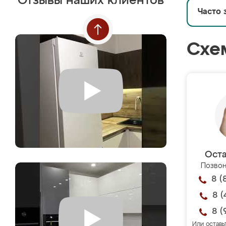
Отзывы наших клиентов
Часто 
Схе
Оста
Позвон
8 (
8 (
8 (
Или оставь