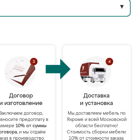
▼
Договор
Доставка
и изготовление
и установка
Заключаем договор,
Мы доставляем мебель по
 вносите предоплату в
Яхроме и всей Московской
азмере
10% от суммы
области бесплатно!
оговора
, и мы отдаём
Стоимость сборки мебели:
аказ в производство.
10% от стоимости заказа.