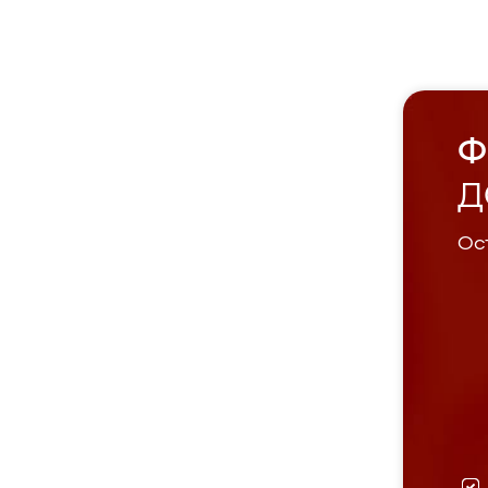
Ф
Д
Ост