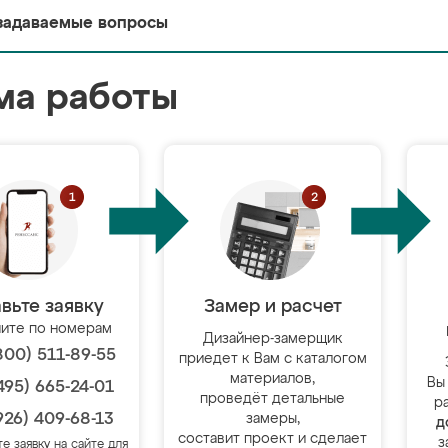
задаваемые вопросы
ма работы
вьте заявку
Замер и расчет
ите по номерам
Дизайнер-замерщик
800) 511-89-55
приедет к Вам с каталогом
материалов,
Вы
495) 665-24-01
проведёт детальные
р
926) 409-68-13
замеры,
д
составит проект и сделает
з
те заявку на сайте для