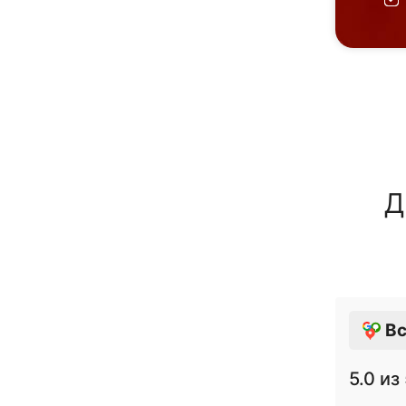
Д
Вс
5.0
из 