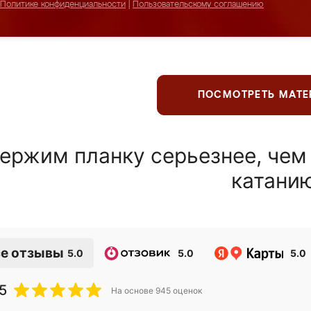
Политике конфиденциальности
|
Пользовательскому соглашению
ПОСМОТРЕТЬ МАТ
ержим планку серьезнее, чем
катани
е отзывы
5.0
5.0
5.0
5
На основе
945
оценок