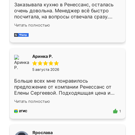
Заказывала кухню в Ренессанс, осталась
очень довольна. Менеджер всё быстро
посчитала, на вопросы отвечала сразу.
Замерщик приехал в субботу, подошёл к
Читать полностью
делу со всей ответственностью. Собрали
за день, ребята работали аккуратно, даже
пыли почти не было. Качество отличное,
ящики ходят плавно, ничего не скрипит.
Всё подошло как влитое.
Аринка Р.
5 августа 2026
Больше всех мне понравилось
предложение от компании Ренессанс от
Елены Сергеевой. Подходяшщая цена и
короткие сроки изготовления. Приехавший
Читать полностью
для замера сотрудник Владислав
предложил по моему эскизу самый
1
подходящий вариант шкафа. Немного его
видоизменил, получилось даже лучше, чем
я хотела.
Ярослава