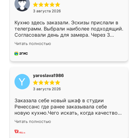
3 августа 2026
Кухню здесь заказали. Эскизы прислали в
телеграмм. Выбрали наиболее подходящий.
Согласовали день для замера. Через 3
недели кухня была уже готова. Остались
Читать полностью
довольны работой. Спасибо Ренессанс
мебель за качественную работу!
yaroslava1986
3 августа 2026
Заказала себе новый шкаф в студии
Ренессанс где ранее заказывала себе
новую кухню.Чего искать, когда качеством
вполне довольна. Служит кухня уже почти
Читать полностью
два года, нареканий нет.