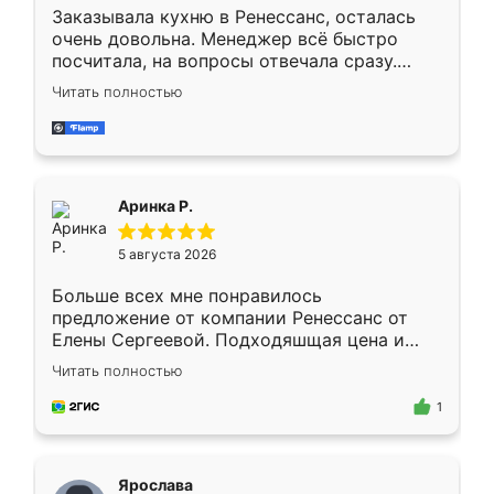
Заказывала кухню в Ренессанс, осталась
очень довольна. Менеджер всё быстро
посчитала, на вопросы отвечала сразу.
Замерщик приехал в субботу, подошёл к
Читать полностью
делу со всей ответственностью. Собрали
за день, ребята работали аккуратно, даже
пыли почти не было. Качество отличное,
ящики ходят плавно, ничего не скрипит.
Всё подошло как влитое.
Аринка Р.
5 августа 2026
Больше всех мне понравилось
предложение от компании Ренессанс от
Елены Сергеевой. Подходяшщая цена и
короткие сроки изготовления. Приехавший
Читать полностью
для замера сотрудник Владислав
предложил по моему эскизу самый
1
подходящий вариант шкафа. Немного его
видоизменил, получилось даже лучше, чем
я хотела.
Ярослава