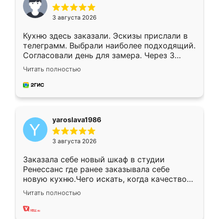
3 августа 2026
Кухню здесь заказали. Эскизы прислали в
телеграмм. Выбрали наиболее подходящий.
Согласовали день для замера. Через 3
недели кухня была уже готова. Остались
Читать полностью
довольны работой. Спасибо Ренессанс
мебель за качественную работу!
yaroslava1986
3 августа 2026
Заказала себе новый шкаф в студии
Ренессанс где ранее заказывала себе
новую кухню.Чего искать, когда качеством
вполне довольна. Служит кухня уже почти
Читать полностью
два года, нареканий нет.