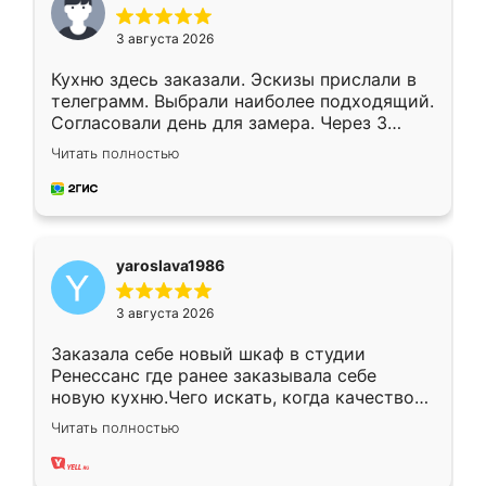
3 августа 2026
Кухню здесь заказали. Эскизы прислали в
телеграмм. Выбрали наиболее подходящий.
Согласовали день для замера. Через 3
недели кухня была уже готова. Остались
Читать полностью
довольны работой. Спасибо Ренессанс
мебель за качественную работу!
yaroslava1986
3 августа 2026
Заказала себе новый шкаф в студии
Ренессанс где ранее заказывала себе
новую кухню.Чего искать, когда качеством
вполне довольна. Служит кухня уже почти
Читать полностью
два года, нареканий нет.