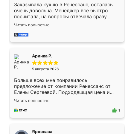
Заказывала кухню в Ренессанс, осталась
очень довольна. Менеджер всё быстро
посчитала, на вопросы отвечала сразу.
Замерщик приехал в субботу, подошёл к
Читать полностью
делу со всей ответственностью. Собрали
за день, ребята работали аккуратно, даже
пыли почти не было. Качество отличное,
ящики ходят плавно, ничего не скрипит.
Всё подошло как влитое.
Аринка Р.
5 августа 2026
Больше всех мне понравилось
предложение от компании Ренессанс от
Елены Сергеевой. Подходяшщая цена и
короткие сроки изготовления. Приехавший
Читать полностью
для замера сотрудник Владислав
предложил по моему эскизу самый
1
подходящий вариант шкафа. Немного его
видоизменил, получилось даже лучше, чем
я хотела.
Ярослава