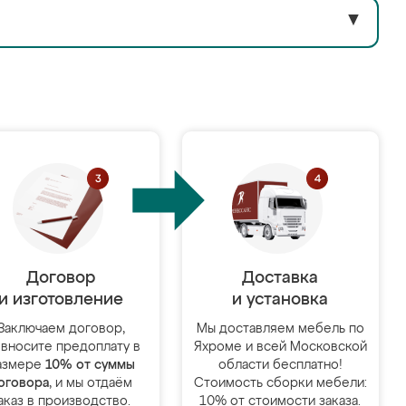
▼
Договор
Доставка
и изготовление
и установка
Заключаем договор,
Мы доставляем мебель по
 вносите предоплату в
Яхроме и всей Московской
азмере
10% от суммы
области бесплатно!
оговора
, и мы отдаём
Стоимость сборки мебели:
аказ в производство.
10% от стоимости заказа.