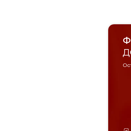
Ф
Д
Ост