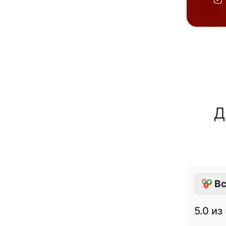
Д
Вс
5.0
из 