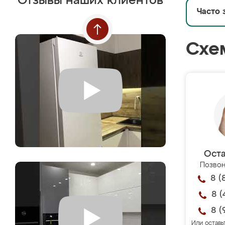
Отзывы наших клиентов
Часто 
Схе
Оста
Позвон
8 (
8 (
8 (
Или оставь