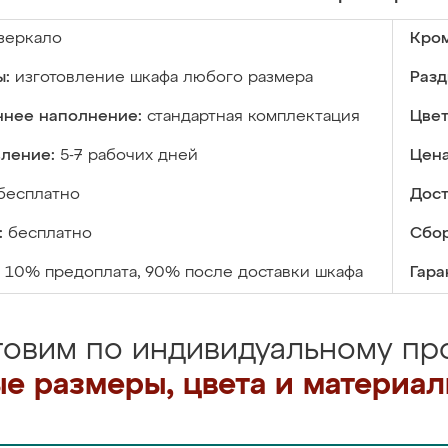
зеркало
Кром
ы:
изготовление шкафа любого размера
Разд
ннее наполнение:
стандартная комплектация
Цвет
вление:
5-7 рабочих дней
Цена
бесплатно
Дост
:
бесплатно
Сбор
10% предоплата, 90% после доставки шкафа
Гара
товим по индивидуальному про
е размеры, цвета и материа