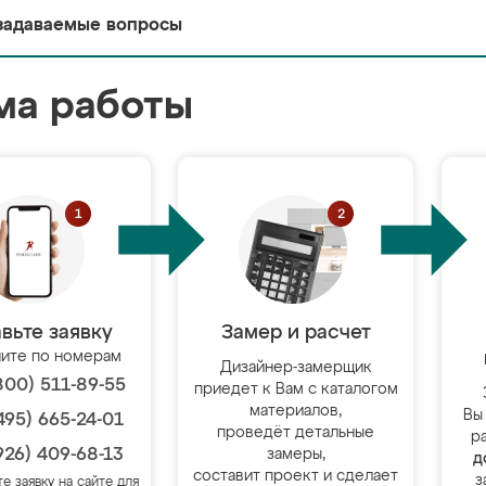
задаваемые вопросы
ма работы
вьте заявку
Замер и расчет
ите по номерам
Дизайнер-замерщик
800) 511-89-55
приедет к Вам с каталогом
материалов,
Вы
495) 665-24-01
проведёт детальные
р
926) 409-68-13
замеры,
д
составит проект и сделает
з
те заявку на сайте для