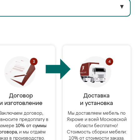
▼
Договор
Доставка
и изготовление
и установка
Заключаем договор,
Мы доставляем мебель по
 вносите предоплату в
Яхроме и всей Московской
азмере
10% от суммы
области бесплатно!
оговора
, и мы отдаём
Стоимость сборки мебели:
аказ в производство.
10% от стоимости заказа.