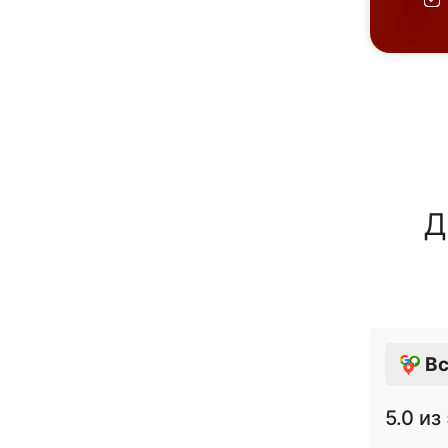
Д
Вс
5.0
из 