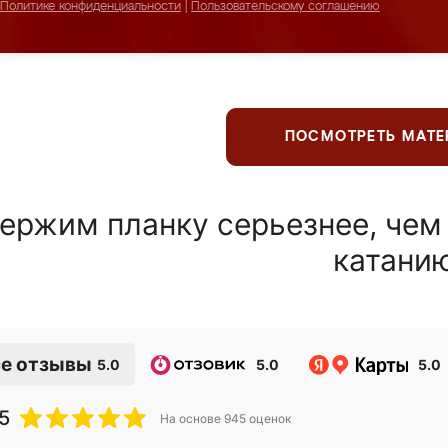
Политике конфиденциальности
|
Пользовательскому соглашению
ПОСМОТРЕТЬ МАТ
ержим планку серьезнее, чем
катани
е отзывы
5.0
5.0
5.0
5
На основе
945
оценок