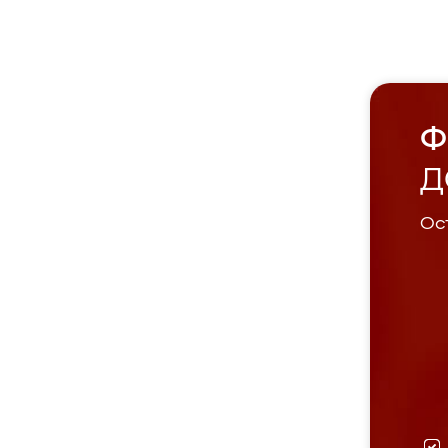
Ф
Д
Ост