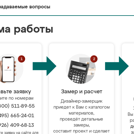
задаваемые вопросы
ма работы
вьте заявку
Замер и расчет
ите по номерам
Дизайнер-замерщик
800) 511-89-55
приедет к Вам с каталогом
материалов,
Вы
495) 665-24-01
проведёт детальные
р
926) 409-68-13
замеры,
д
составит проект и сделает
з
те заявку на сайте для