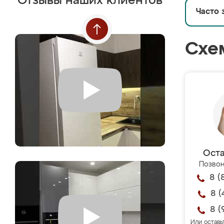
Отзывы наших клиентов
Часто 
Схе
Оста
Позвон
8 (
8 (
8 (
Или оставь