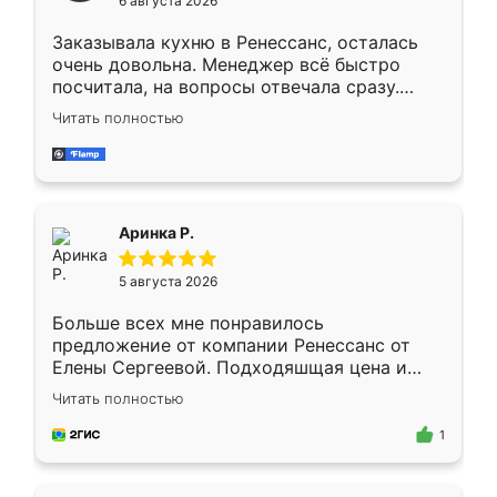
6 августа 2026
мебели буду заказывать только здесь.
Заказывала кухню в Ренессанс, осталась
очень довольна. Менеджер всё быстро
посчитала, на вопросы отвечала сразу.
Замерщик приехал в субботу, подошёл к
Читать полностью
делу со всей ответственностью. Собрали
за день, ребята работали аккуратно, даже
пыли почти не было. Качество отличное,
ящики ходят плавно, ничего не скрипит.
Всё подошло как влитое.
Аринка Р.
5 августа 2026
Больше всех мне понравилось
предложение от компании Ренессанс от
Елены Сергеевой. Подходяшщая цена и
короткие сроки изготовления. Приехавший
Читать полностью
для замера сотрудник Владислав
предложил по моему эскизу самый
1
подходящий вариант шкафа. Немного его
видоизменил, получилось даже лучше, чем