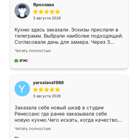
я хотела.
Ярослава
3 августа 2026
Кухню здесь заказали. Эскизы прислали в
телеграмм. Выбрали наиболее подходящий.
Согласовали день для замера. Через 3
недели кухня была уже готова. Остались
Читать полностью
довольны работой. Спасибо Ренессанс
мебель за качественную работу!
yaroslava1986
3 августа 2026
Заказала себе новый шкаф в студии
Ренессанс где ранее заказывала себе
новую кухню.Чего искать, когда качеством
вполне довольна. Служит кухня уже почти
Читать полностью
два года, нареканий нет.