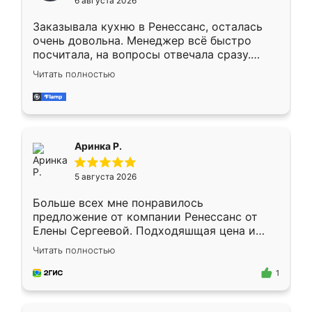
6 августа 2026
мебели буду заказывать только здесь.
Заказывала кухню в Ренессанс, осталась
очень довольна. Менеджер всё быстро
посчитала, на вопросы отвечала сразу.
Замерщик приехал в субботу, подошёл к
Читать полностью
делу со всей ответственностью. Собрали
за день, ребята работали аккуратно, даже
пыли почти не было. Качество отличное,
ящики ходят плавно, ничего не скрипит.
Всё подошло как влитое.
Аринка Р.
5 августа 2026
Больше всех мне понравилось
предложение от компании Ренессанс от
Елены Сергеевой. Подходяшщая цена и
короткие сроки изготовления. Приехавший
Читать полностью
для замера сотрудник Владислав
предложил по моему эскизу самый
1
подходящий вариант шкафа. Немного его
видоизменил, получилось даже лучше, чем