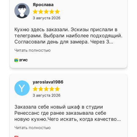
я хотела.
Ярослава
3 августа 2026
Кухню здесь заказали. Эскизы прислали в
телеграмм. Выбрали наиболее подходящий.
Согласовали день для замера. Через 3
недели кухня была уже готова. Остались
Читать полностью
довольны работой. Спасибо Ренессанс
мебель за качественную работу!
yaroslava1986
3 августа 2026
Заказала себе новый шкаф в студии
Ренессанс где ранее заказывала себе
новую кухню.Чего искать, когда качеством
вполне довольна. Служит кухня уже почти
Читать полностью
два года, нареканий нет.