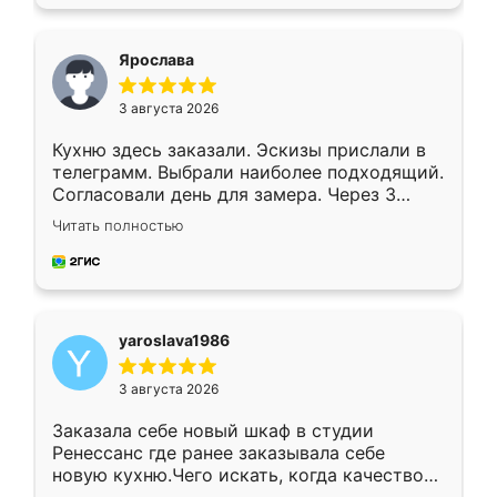
подходящий вариант шкафа. Немного его
видоизменил, получилось даже лучше, чем
я хотела.
Ярослава
3 августа 2026
Кухню здесь заказали. Эскизы прислали в
телеграмм. Выбрали наиболее подходящий.
Согласовали день для замера. Через 3
недели кухня была уже готова. Остались
Читать полностью
довольны работой. Спасибо Ренессанс
мебель за качественную работу!
yaroslava1986
3 августа 2026
Заказала себе новый шкаф в студии
Ренессанс где ранее заказывала себе
новую кухню.Чего искать, когда качеством