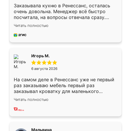
Заказывала кухню в Ренессанс, осталась
очень довольна. Менеджер всё быстро
посчитала, на вопросы отвечала сразу.
Замерщик приехал в субботу, подошёл к
Читать полностью
делу со всей ответственностью. Собрали
за день, ребята работали аккуратно, даже
пыли почти не было. Качество отличное,
ящики ходят плавно, ничего не скрипит.
Всё подошло как влитое.
Игорь М.
6 августа 2026
На самом деле в Ренессанс уже не первый
раз заказываю мебель первый раз
заказывал кроватку для маленького
ребёнка при его рождении ,во второй раз
Читать полностью
заказал шкаф-купе. По качеству очень
хорошее сборка достаточно быстрая,
также адекватные цены. До этого
сравнивал с разными конкурентами в этом
сегменте ,выбор у конкурентов куда
Мальвина