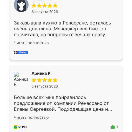
меньше, здесь же он более разнообразный.
Мне нравится ,если что-то потребуется из
6 августа 2026
мебели буду заказывать только здесь.
Заказывала кухню в Ренессанс, осталась
очень довольна. Менеджер всё быстро
посчитала, на вопросы отвечала сразу.
Замерщик приехал в субботу, подошёл к
Читать полностью
делу со всей ответственностью. Собрали
за день, ребята работали аккуратно, даже
пыли почти не было. Качество отличное,
ящики ходят плавно, ничего не скрипит.
Всё подошло как влитое.
Аринка Р.
5 августа 2026
Больше всех мне понравилось
предложение от компании Ренессанс от
Елены Сергеевой. Подходяшщая цена и
короткие сроки изготовления. Приехавший
Читать полностью
для замера сотрудник Владислав
предложил по моему эскизу самый
1