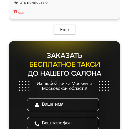
вполне довольна. Служит кухня уже почти
Читать полностью
два года, нареканий нет.
Еще
ЗАКАЗАТЬ
БЕСПЛАТНОЕ ТАКСИ
ДО НАШЕГО САЛОНА
Из любой точки Москвы и
Московской области!