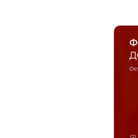
Ф
Д
Ост