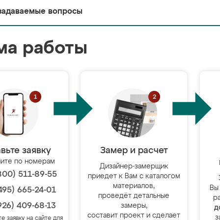
задаваемые вопросы
ма работы
вьте заявку
Замер и расчет
ите по номерам
Дизайнер-замерщик
800) 511-89-55
приедет к Вам с каталогом
материалов,
Вы
495) 665-24-01
проведёт детальные
р
926) 409-68-13
замеры,
д
составит проект и сделает
з
те заявку на сайте для