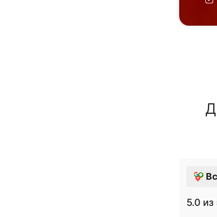
Д
Вс
5.0
из 