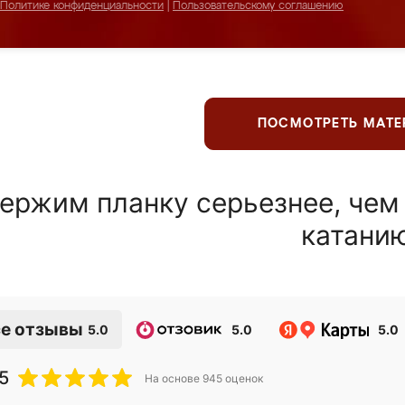
Политике конфиденциальности
|
Пользовательскому соглашению
ПОСМОТРЕТЬ МАТ
ержим планку серьезнее, чем
катани
е отзывы
5.0
5.0
5.0
5
На основе
945
оценок