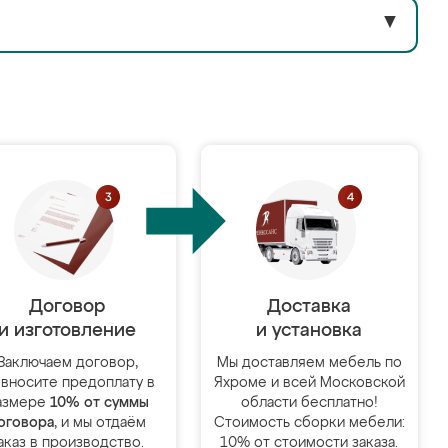
▼
Договор
Доставка
и изготовление
и установка
Заключаем договор,
Мы доставляем мебель по
 вносите предоплату в
Яхроме и всей Московской
азмере
10% от суммы
области бесплатно!
оговора
, и мы отдаём
Стоимость сборки мебели:
аказ в производство.
10% от стоимости заказа.