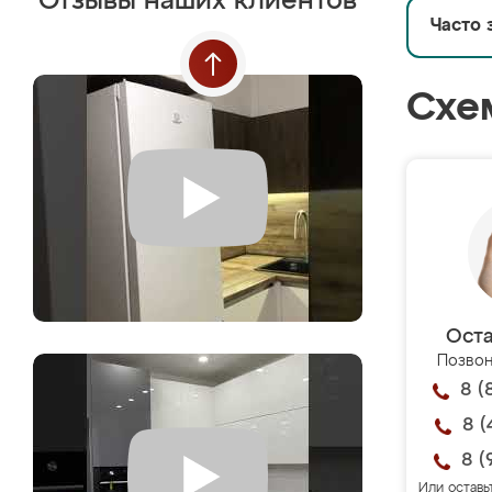
Отзывы наших клиентов
Часто 
Схе
Оста
Позвон
8 (
8 (
8 (
Или оставь