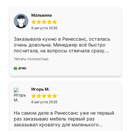
Мальвина
6 августа 2026
Заказывала кухню в Ренессанс, осталась
очень довольна. Менеджер всё быстро
посчитала, на вопросы отвечала сразу.
Замерщик приехал в субботу, подошёл к
Читать полностью
делу со всей ответственностью. Собрали
за день, ребята работали аккуратно, даже
пыли почти не было. Качество отличное,
ящики ходят плавно, ничего не скрипит.
Всё подошло как влитое.
Игорь М.
6 августа 2026
На самом деле в Ренессанс уже не первый
раз заказываю мебель первый раз
заказывал кроватку для маленького
ребёнка при его рождении ,во второй раз