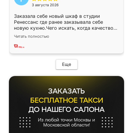
3 августа 2026
Заказала себе новый шкаф в студии
Ренессанс где ранее заказывала себе
новую кухню.Чего искать, когда качеством
вполне довольна. Служит кухня уже почти
Читать полностью
два года, нареканий нет.
Еще
ЗАКАЗАТЬ
БЕСПЛАТНОЕ ТАКСИ
ДО НАШЕГО САЛОНА
Из любой точки Москвы и
Московской области!