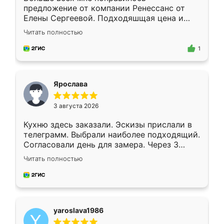
предложение от компании Ренессанс от
Елены Сергеевой. Подходяшщая цена и
короткие сроки изготовления. Приехавший
Читать полностью
для замера сотрудник Владислав
предложил по моему эскизу самый
1
подходящий вариант шкафа. Немного его
видоизменил, получилось даже лучше, чем
я хотела.
Ярослава
3 августа 2026
Кухню здесь заказали. Эскизы прислали в
телеграмм. Выбрали наиболее подходящий.
Согласовали день для замера. Через 3
недели кухня была уже готова. Остались
Читать полностью
довольны работой. Спасибо Ренессанс
мебель за качественную работу!
yaroslava1986