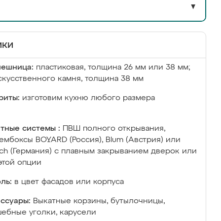
▼
ики
лешница:
пластиковая, толщина 26 мм или 38 мм;
скусственного камня, толщина 38 мм
риты:
изготовим кухню любого размера
тные системы :
ПВШ полного открывания,
ембоксы BOYARD (Россия), Blum (Австрия) или
ich (Германия) с плавным закрыванием дверок или
этой опции
ль:
в цвет фасадов или корпуса
ссуары:
Выкатные корзины, бутылочницы,
ебные уголки, карусели