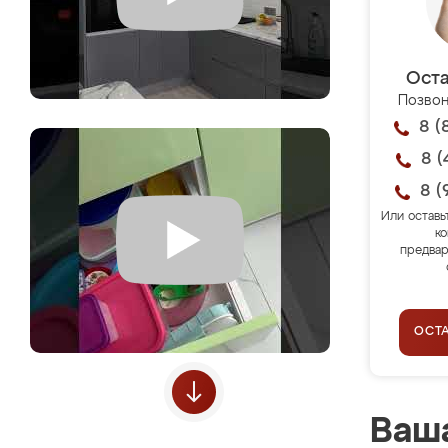
Оста
Позвон
8 (
8 (
8 (
Или оставь
ко
предвар
ОСТ
Ваша