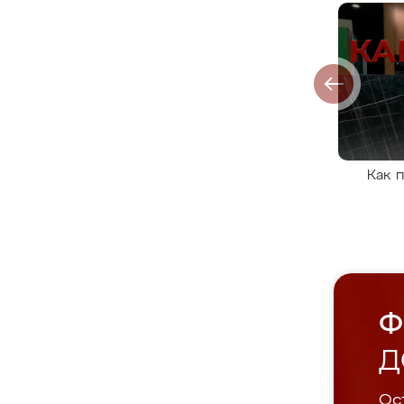
Как 
Ф
Д
Ост