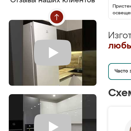
Отзывы наших клиентов
Пристен
освеще
Изго
любы
Часто 
Схе