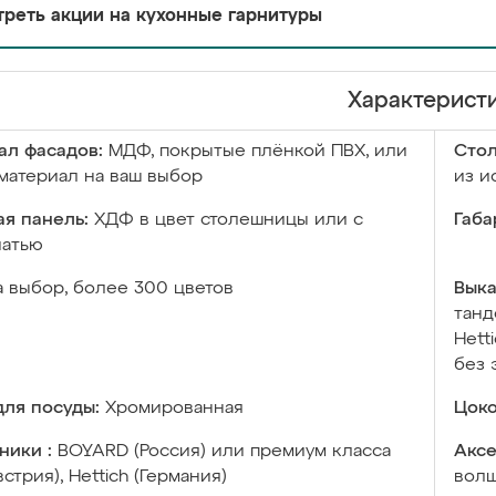
реть акции на кухонные гарнитуры
Характерист
ал фасадов:
МДФ, покрытые плёнкой ПВХ, или
Сто
материал на ваш выбор
из и
я панель:
ХДФ в цвет столешницы или с
Габа
чатью
а выбор, более 300 цветов
Выка
танд
Hett
без 
ля посуды:
Хромированная
Цоко
ники :
BOYARD (Россия) или премиум класса
Аксе
встрия), Hettich (Германия)
волш