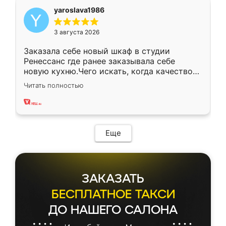
yaroslava1986
3 августа 2026
Заказала себе новый шкаф в студии
Ренессанс где ранее заказывала себе
новую кухню.Чего искать, когда качеством
вполне довольна. Служит кухня уже почти
Читать полностью
два года, нареканий нет.
Еще
ЗАКАЗАТЬ
БЕСПЛАТНОЕ ТАКСИ
ДО НАШЕГО САЛОНА