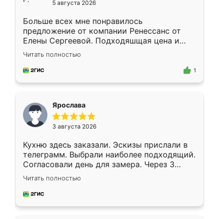
5 августа 2026
Больше всех мне понравилось
предложение от компании Ренессанс от
Елены Сергеевой. Подходяшщая цена и
короткие сроки изготовления. Приехавший
Читать полностью
для замера сотрудник Владислав
предложил по моему эскизу самый
1
подходящий вариант шкафа. Немного его
видоизменил, получилось даже лучше, чем
я хотела.
Ярослава
3 августа 2026
Кухню здесь заказали. Эскизы прислали в
телеграмм. Выбрали наиболее подходящий.
Согласовали день для замера. Через 3
недели кухня была уже готова. Остались
Читать полностью
довольны работой. Спасибо Ренессанс
мебель за качественную работу!