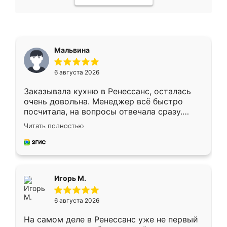
Мальвина
6 августа 2026
Заказывала кухню в Ренессанс, осталась
очень довольна. Менеджер всё быстро
посчитала, на вопросы отвечала сразу.
Замерщик приехал в субботу, подошёл к
Читать полностью
делу со всей ответственностью. Собрали
за день, ребята работали аккуратно, даже
пыли почти не было. Качество отличное,
ящики ходят плавно, ничего не скрипит.
Всё подошло как влитое.
Игорь М.
6 августа 2026
На самом деле в Ренессанс уже не первый