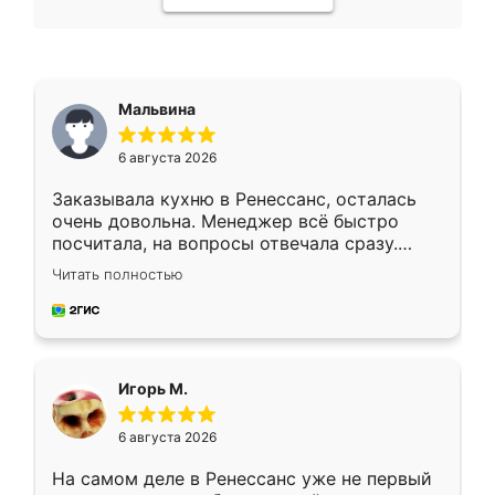
Мальвина
6 августа 2026
Заказывала кухню в Ренессанс, осталась
очень довольна. Менеджер всё быстро
посчитала, на вопросы отвечала сразу.
Замерщик приехал в субботу, подошёл к
Читать полностью
делу со всей ответственностью. Собрали
за день, ребята работали аккуратно, даже
пыли почти не было. Качество отличное,
ящики ходят плавно, ничего не скрипит.
Всё подошло как влитое.
Игорь М.
6 августа 2026
На самом деле в Ренессанс уже не первый