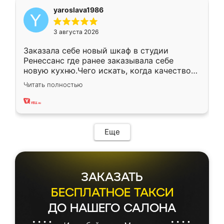
yaroslava1986
3 августа 2026
Заказала себе новый шкаф в студии
Ренессанс где ранее заказывала себе
новую кухню.Чего искать, когда качеством
вполне довольна. Служит кухня уже почти
Читать полностью
два года, нареканий нет.
Еще
ЗАКАЗАТЬ
БЕСПЛАТНОЕ ТАКСИ
ДО НАШЕГО САЛОНА