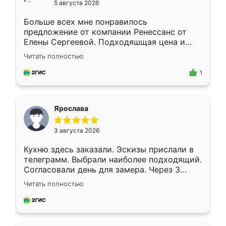
5 августа 2026
Больше всех мне понравилось
предложение от компании Ренессанс от
Елены Сергеевой. Подходяшщая цена и
короткие сроки изготовления. Приехавший
Читать полностью
для замера сотрудник Владислав
предложил по моему эскизу самый
1
подходящий вариант шкафа. Немного его
видоизменил, получилось даже лучше, чем
я хотела.
Ярослава
3 августа 2026
Кухню здесь заказали. Эскизы прислали в
телеграмм. Выбрали наиболее подходящий.
Согласовали день для замера. Через 3
недели кухня была уже готова. Остались
Читать полностью
довольны работой. Спасибо Ренессанс
мебель за качественную работу!