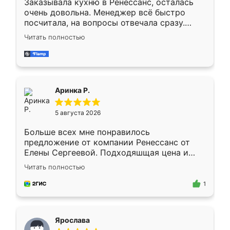
Заказывала кухню в Ренессанс, осталась
очень довольна. Менеджер всё быстро
посчитала, на вопросы отвечала сразу.
Замерщик приехал в субботу, подошёл к
Читать полностью
делу со всей ответственностью. Собрали
за день, ребята работали аккуратно, даже
пыли почти не было. Качество отличное,
ящики ходят плавно, ничего не скрипит.
Всё подошло как влитое.
Аринка Р.
5 августа 2026
Больше всех мне понравилось
предложение от компании Ренессанс от
Елены Сергеевой. Подходяшщая цена и
короткие сроки изготовления. Приехавший
Читать полностью
для замера сотрудник Владислав
предложил по моему эскизу самый
1
подходящий вариант шкафа. Немного его
видоизменил, получилось даже лучше, чем
я хотела.
Ярослава