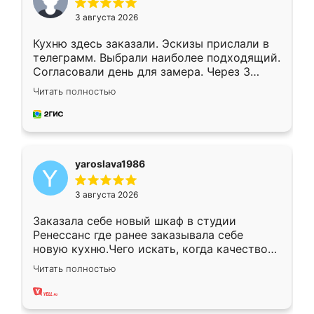
3 августа 2026
Кухню здесь заказали. Эскизы прислали в
телеграмм. Выбрали наиболее подходящий.
Согласовали день для замера. Через 3
недели кухня была уже готова. Остались
Читать полностью
довольны работой. Спасибо Ренессанс
мебель за качественную работу!
yaroslava1986
3 августа 2026
Заказала себе новый шкаф в студии
Ренессанс где ранее заказывала себе
новую кухню.Чего искать, когда качеством
вполне довольна. Служит кухня уже почти
Читать полностью
два года, нареканий нет.