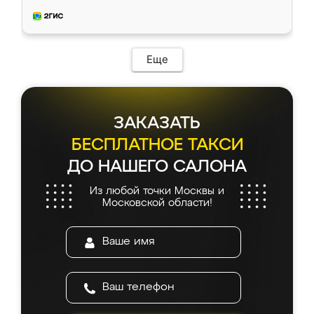
приехал замерщик, всё спокойно объяснил
и снял размеры. Изготовили в срок, с
доставкой тоже никаких проблем не
возникло. Сборку выполнили аккуратно,
мебель сразу встала на свое место без
Еще
каких-либо доработок. Качеством осталась
довольна, все выглядит так, как и ожидала.
ЗАКАЗАТЬ
БЕСПЛАТНОЕ ТАКСИ
ДО НАШЕГО САЛОНА
Из любой точки Москвы и
Московской области!