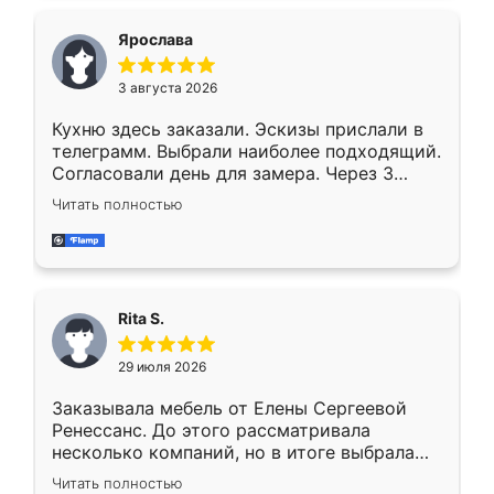
Ярослава
3 августа 2026
Кухню здесь заказали. Эскизы прислали в
телеграмм. Выбрали наиболее подходящий.
Согласовали день для замера. Через 3
недели кухня была уже готова. Остались
Читать полностью
довольны работой. Спасибо Ренессанс
мебель за качественную работу!
Rita S.
29 июля 2026
Заказывала мебель от Елены Сергеевой
Ренессанс. До этого рассматривала
несколько компаний, но в итоге выбрала
эту. Сначала обговорили условия, потом
Читать полностью