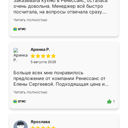
Заказывала кухню в Ренессанс, осталась
очень довольна. Менеджер всё быстро
посчитала, на вопросы отвечала сразу.
Замерщик приехал в субботу, подошёл к
Читать полностью
делу со всей ответственностью. Собрали
за день, ребята работали аккуратно, даже
пыли почти не было. Качество отличное,
ящики ходят плавно, ничего не скрипит.
Всё подошло как влитое.
Аринка Р.
5 августа 2026
Больше всех мне понравилось
предложение от компании Ренессанс от
Елены Сергеевой. Подходяшщая цена и
короткие сроки изготовления. Приехавший
Читать полностью
для замера сотрудник Владислав
предложил по моему эскизу самый
1
подходящий вариант шкафа. Немного его
видоизменил, получилось даже лучше, чем
я хотела.
Ярослава