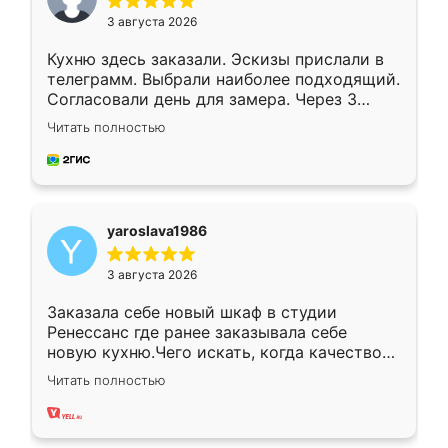
3 августа 2026
Кухню здесь заказали. Эскизы прислали в
телеграмм. Выбрали наиболее подходящий.
Согласовали день для замера. Через 3
недели кухня была уже готова. Остались
Читать полностью
довольны работой. Спасибо Ренессанс
мебель за качественную работу!
yaroslava1986
3 августа 2026
Заказала себе новый шкаф в студии
Ренессанс где ранее заказывала себе
новую кухню.Чего искать, когда качеством
вполне довольна. Служит кухня уже почти
Читать полностью
два года, нареканий нет.