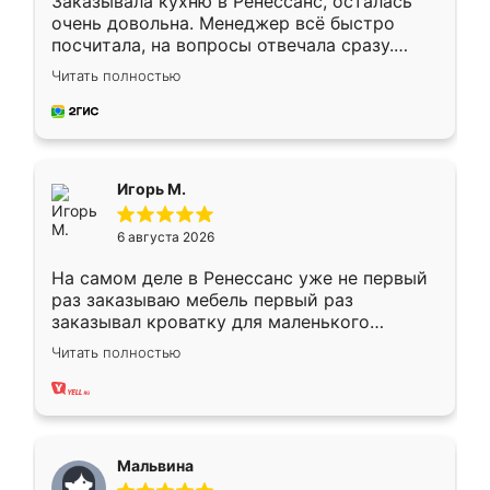
Заказывала кухню в Ренессанс, осталась
очень довольна. Менеджер всё быстро
посчитала, на вопросы отвечала сразу.
Замерщик приехал в субботу, подошёл к
Читать полностью
делу со всей ответственностью. Собрали
за день, ребята работали аккуратно, даже
пыли почти не было. Качество отличное,
ящики ходят плавно, ничего не скрипит.
Всё подошло как влитое.
Игорь М.
6 августа 2026
На самом деле в Ренессанс уже не первый
раз заказываю мебель первый раз
заказывал кроватку для маленького
ребёнка при его рождении ,во второй раз
Читать полностью
заказал шкаф-купе. По качеству очень
хорошее сборка достаточно быстрая,
также адекватные цены. До этого
сравнивал с разными конкурентами в этом
сегменте ,выбор у конкурентов куда
Мальвина
меньше, здесь же он более разнообразный.