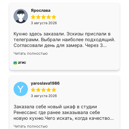
видоизменил, получилось даже лучше, чем
я хотела.
Ярослава
3 августа 2026
Кухню здесь заказали. Эскизы прислали в
телеграмм. Выбрали наиболее подходящий.
Согласовали день для замера. Через 3
недели кухня была уже готова. Остались
Читать полностью
довольны работой. Спасибо Ренессанс
мебель за качественную работу!
yaroslava1986
3 августа 2026
Заказала себе новый шкаф в студии
Ренессанс где ранее заказывала себе
новую кухню.Чего искать, когда качеством
вполне довольна. Служит кухня уже почти
Читать полностью