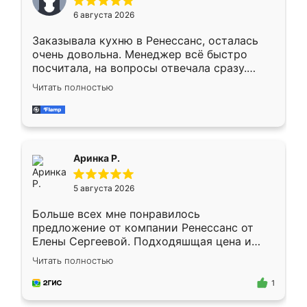
Мне нравится ,если что-то потребуется из
6 августа 2026
мебели буду заказывать только здесь.
Заказывала кухню в Ренессанс, осталась
очень довольна. Менеджер всё быстро
посчитала, на вопросы отвечала сразу.
Замерщик приехал в субботу, подошёл к
Читать полностью
делу со всей ответственностью. Собрали
за день, ребята работали аккуратно, даже
пыли почти не было. Качество отличное,
ящики ходят плавно, ничего не скрипит.
Всё подошло как влитое.
Аринка Р.
5 августа 2026
Больше всех мне понравилось
предложение от компании Ренессанс от
Елены Сергеевой. Подходяшщая цена и
короткие сроки изготовления. Приехавший
Читать полностью
для замера сотрудник Владислав
предложил по моему эскизу самый
1
подходящий вариант шкафа. Немного его